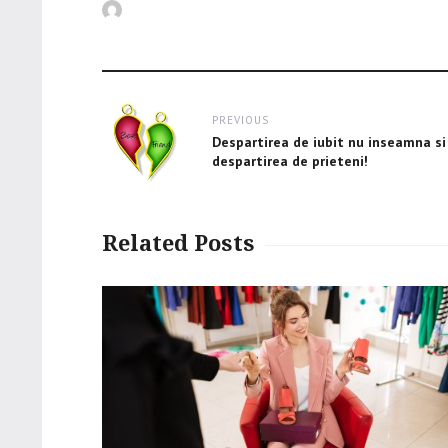
Author
Post
PREVIOUS
navigation
Previous
Despartirea de iubit nu inseamna si
post:
despartirea de prieteni!
Related Posts