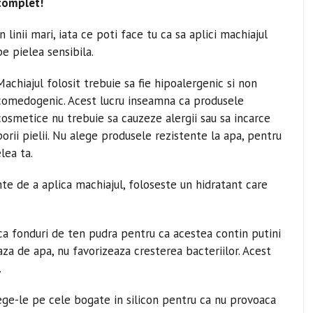
complet!
In linii mari, iata ce poti face tu ca sa aplici machiajul
pe pielea sensibila.
Machiajul folosit trebuie sa fie hipoalergenic si non
comedogenic. Acest lucru inseamna ca produsele
cosmetice nu trebuie sa cauzeze alergii sau sa incarce
porii pielii. Nu alege produsele rezistente la apa, pentru
lea ta.
inte de a aplica machiajul, foloseste un hidratant care
ca fonduri de ten pudra pentru ca acestea contin putini
a de apa, nu favorizeaza cresterea bacteriilor. Acest
.
lege-le pe cele bogate in silicon pentru ca nu provoaca