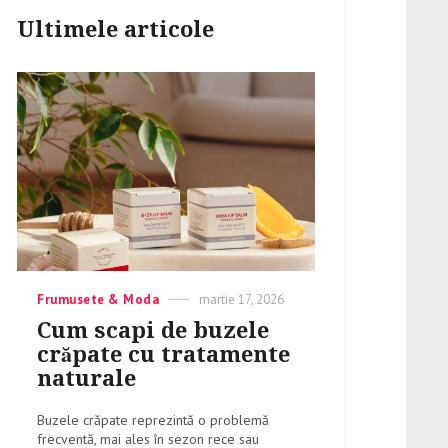
Ultimele articole
Categories
Frumusete & Moda
Posted
martie 17, 2026
on
Cum scapi de buzele
crăpate cu tratamente
naturale
Buzele crăpate reprezintă o problemă
frecventă, mai ales în sezon rece sau