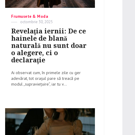
Categories
Frumusete & Moda
Posted
octombrie 30, 2025
on
Revelația iernii: De ce
hainele de blană
naturală nu sunt doar
o alegere, ci o
declarație
Ai observat cum, în primele zile cu ger
adevărat, tot orașul pare să treacă pe
modul „supraviețuire”, iar tu v...