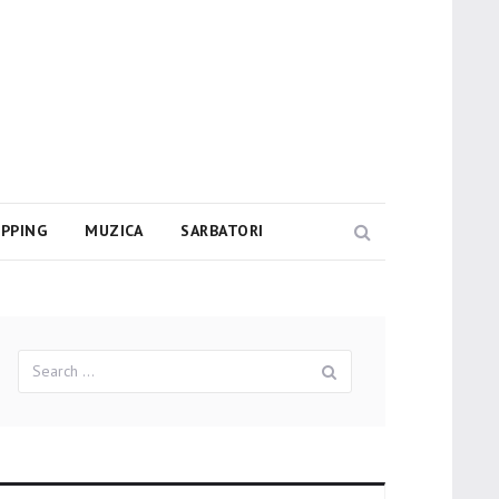
PPING
MUZICA
SARBATORI
Search
Search
Search
for: