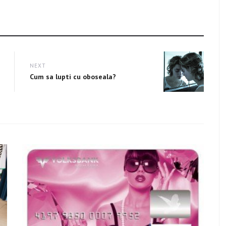
NEXT
Next
Cum sa lupti cu oboseala?
post: