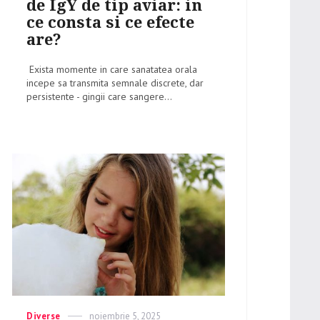
de IgY de tip aviar: in
ce consta si ce efecte
are?
Exista momente in care sanatatea orala
incepe sa transmita semnale discrete, dar
persistente - gingii care sangere...
Categories
Diverse
Posted
noiembrie 5, 2025