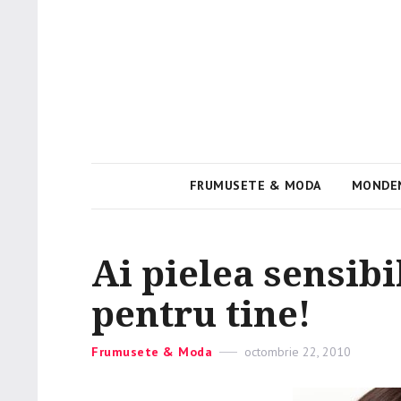
Viata e roz
PinkGirl
FRUMUSETE & MODA
MONDE
Ai pielea sensibi
pentru tine!
Categories
Frumusete & Moda
Posted
octombrie 22, 2010
on