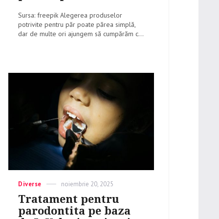
Sursa: freepik Alegerea produselor
potrivite pentru păr poate părea simplă,
dar de multe ori ajungem să cumpărăm c...
Categories
Diverse
Posted
noiembrie 20, 2025
on
Tratament pentru
parodontita pe baza