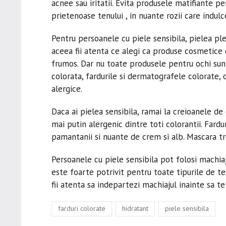
acnee sau iritatii. Evita produsele matifiante p
prietenoase tenului , in nuante rozii care indul
Pentru persoanele cu piele sensibila, pielea pleo
aceea fii atenta ce alegi ca produse cosmetice d
frumos. Dar nu toate produsele pentru ochi sun
colorata, fardurile si dermatografele colorate, 
alergice.
Daca ai pielea sensibila, ramai la creioanele d
mai putin alergenic dintre toti colorantii. Fardu
pamantanii si nuante de crem si alb. Mascara t
Persoanele cu piele sensibila pot folosi machia
este foarte potrivit pentru toate tipurile de ten
fii atenta sa indepartezi machiajul inainte sa te
Tags
,
,
farduri colorate
hidratant
piele sensibila