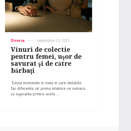
Categories
Diverse
Posted
septembrie 22, 2025
on
Vinuri de colectie
pentru femei, ușor de
savurat și de către
bărbați
Exista momente in viata in care detaliile
fac diferenta, iar prima intalnire se numara
cu siguranta printre acele ...