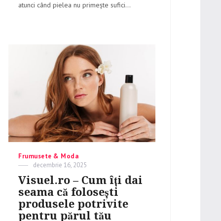
atunci când pielea nu primește sufici...
Categories
Frumusete & Moda
Posted
decembrie 16, 2025
on
Visuel.ro – Cum îți dai
seama că folosești
produsele potrivite
pentru părul tău