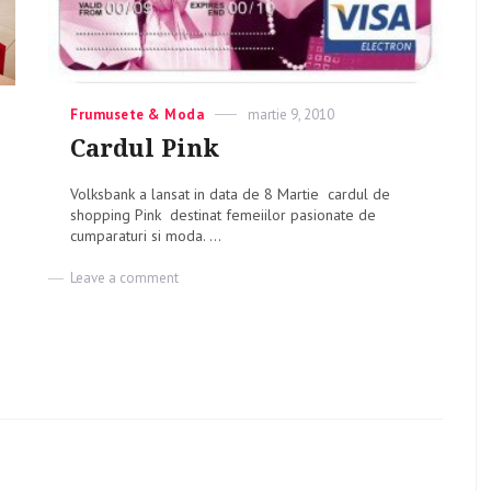
Categories
Frumusete & Moda
Posted
martie 9, 2010
on
Cardul Pink
Volksbank a lansat in data de 8 Martie cardul de
shopping Pink destinat femeiilor pasionate de
cumparaturi si moda. ...
Leave a comment
on
Cardul
Pink