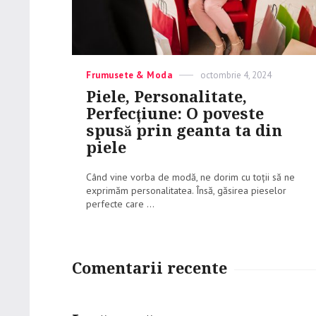
Categories
Frumusete & Moda
Posted
octombrie 4, 2024
on
Piele, Personalitate,
Perfecțiune: O poveste
spusă prin geanta ta din
piele
Când vine vorba de modă, ne dorim cu toții să ne
exprimăm personalitatea. Însă, găsirea pieselor
perfecte care ...
Comentarii recente