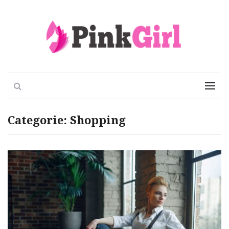
Viata e roz
PinkGirl
Search
Menu
Categorie:
Shopping