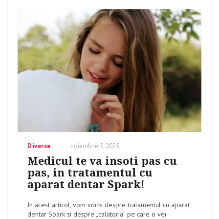
Categories
Diverse
Posted
noiembrie 5, 2025
on
Medicul te va insoti pas cu
pas, in tratamentul cu
aparat dentar Spark!
In acest articol, vom vorbi despre tratamentul cu aparat
dentar Spark si despre „calatoria” pe care o vei