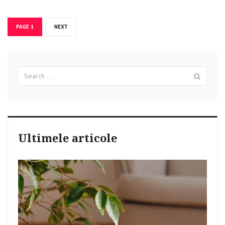
Blugi
la
Navigare
moda
PAGE
1
NEXT
barbatesti
în
online
articole
Search
Sear
for:
Ultimele articole