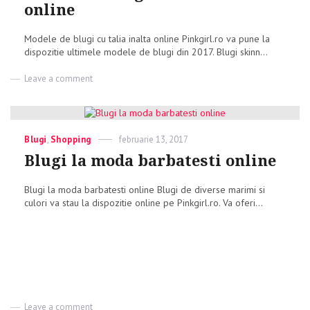
online
Modele de blugi cu talia inalta online Pinkgirl.ro va pune la
dispozitie ultimele modele de blugi din 2017. Blugi skinn...
Leave a comment
on
Modele
de
blugi
cu
Categories
Blugi
,
Shopping
Posted
februarie 13, 2017
talia
on
inalta
Blugi la moda barbatesti online
online
Blugi la moda barbatesti online Blugi de diverse marimi si
culori va stau la dispozitie online pe Pinkgirl.ro. Va oferi...
Leave a comment
on