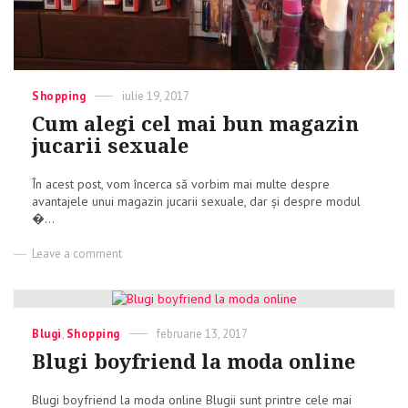
Categories
Shopping
Posted
iulie 19, 2017
on
Cum alegi cel mai bun magazin
jucarii sexuale
În acest post, vom încerca să vorbim mai multe despre
avantajele unui magazin jucarii sexuale, dar și despre modul
�...
Leave a comment
on
Cum
alegi
cel
mai
Categories
Blugi
,
Shopping
Posted
februarie 13, 2017
bun
on
magazin
Blugi boyfriend la moda online
jucarii
sexuale
Blugi boyfriend la moda online Blugii sunt printre cele mai