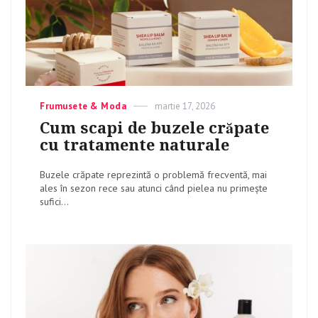
Categories
Frumusete & Moda
Posted
martie 17, 2026
on
Cum scapi de buzele crăpate
cu tratamente naturale
Buzele crăpate reprezintă o problemă frecventă, mai
ales în sezon rece sau atunci când pielea nu primește
sufici...