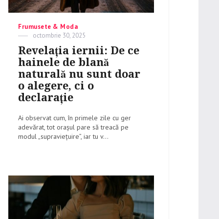
Categories
Frumusete & Moda
Posted
octombrie 30, 2025
on
Revelația iernii: De ce
hainele de blană
naturală nu sunt doar
o alegere, ci o
declarație
Ai observat cum, în primele zile cu ger
adevărat, tot orașul pare să treacă pe
modul „supraviețuire”, iar tu v...