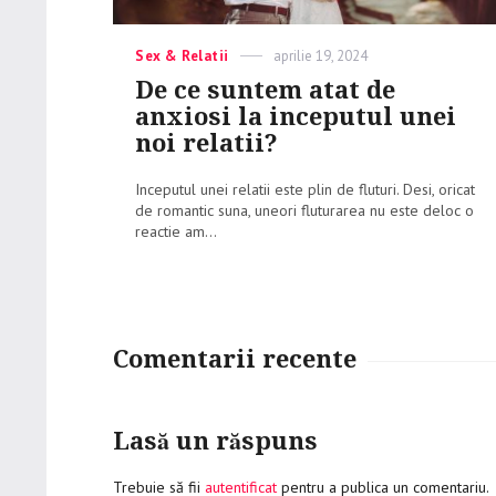
Categories
Sex & Relatii
Posted
aprilie 19, 2024
on
De ce suntem atat de
anxiosi la inceputul unei
noi relatii?
Inceputul unei relatii este plin de fluturi. Desi, oricat
de romantic suna, uneori fluturarea nu este deloc o
reactie am...
Comentarii recente
Lasă un răspuns
Trebuie să fii
autentificat
pentru a publica un comentariu.