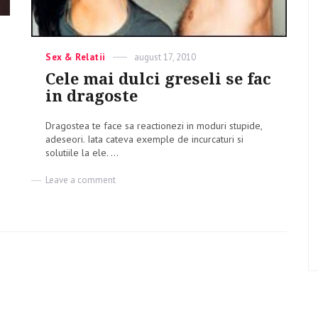
Categories
Sex & Relatii
Posted
august 17, 2010
on
Cele mai dulci greseli se fac
in dragoste
Dragostea te face sa reactionezi in moduri stupide,
adeseori. Iata cateva exemple de incurcaturi si
solutiile la ele. ...
Leave a comment
on
Cele
mai
dulci
greseli
se
fac
in
dragoste