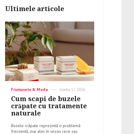
Ultimele articole
Categories
Frumusete & Moda
Posted
martie 17, 2026
on
Cum scapi de buzele
crăpate cu tratamente
naturale
Buzele crăpate reprezintă o problemă
frecventă, mai ales în sezon rece sau