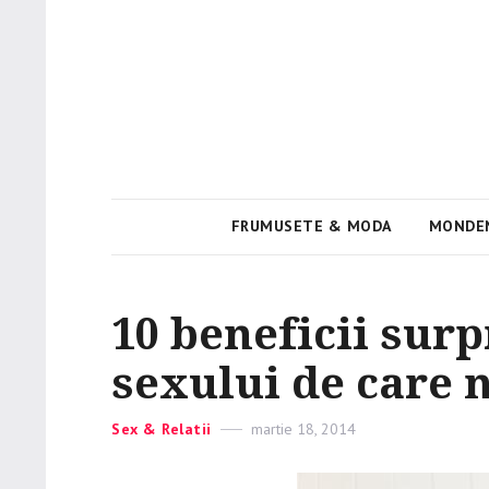
Viata e roz
PinkGirl
FRUMUSETE & MODA
MONDE
10 beneficii surp
sexului de care n
Categories
Sex & Relatii
Posted
martie 18, 2014
on