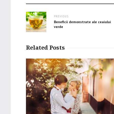
Post
PREVIOUS
navigation
Previous
Beneficii demonstrate ale ceaiului
post:
verde
Related Posts