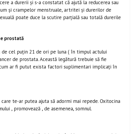
re a durerii și s-a constatat că ajută la reducerea sau
cum și crampelor menstruale, artritei și durerilor de
sexuală poate duce la scutire parțială sau totală durerile
de prostată
 de cel puțin 21 de ori pe luna ( în timpul actului
ancer de prostata. Această legătură trebuie să fie
cum ar fi putut exista factori suplimentari implicați în
 care te-ar putea ajuta să adormi mai repede. Oxitocina
smului , promovează , de asemenea, somnul.