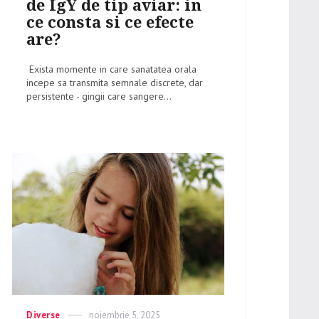
de IgY de tip aviar: in
ce consta si ce efecte
are?
Exista momente in care sanatatea orala
incepe sa transmita semnale discrete, dar
persistente - gingii care sangere...
Categories
Diverse
Posted
noiembrie 5, 2025