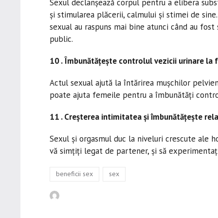
Sexul declanșează corpul pentru a elibera substa
și stimularea plăcerii, calmului și stimei de sin
sexual au raspuns mai bine atunci când au fost su
public.
10 . Îmbunătățește controlul vezicii urinare la 
Actul sexual ajută la întărirea mușchilor pelvien
poate ajuta femeile pentru a îmbunătăți controlu
11 . Creșterea intimitatea și îmbunătățește rela
Sexul și orgasmul duc la niveluri crescute ale h
vă simțiți legat de partener, și să experimenta
Tags
,
beneficii sex
sex
Author