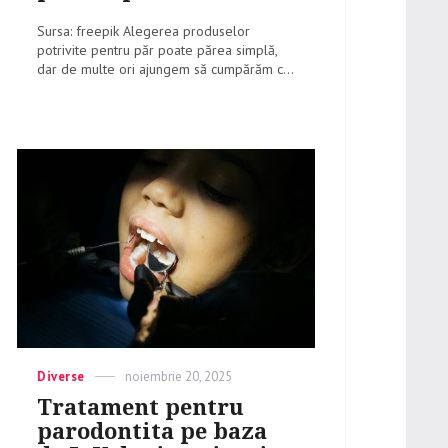
Sursa: freepik Alegerea produselor
potrivite pentru păr poate părea simplă,
dar de multe ori ajungem să cumpărăm c...
Categories
Diverse
Posted
noiembrie 20, 2025
on
Tratament pentru
parodontita pe baza