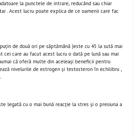
datoare la punctele de intrare, reducând sau chiar
tar . Acest lucru poate explica de ce oamenii care fac
 puțin de două ori pe săptămână )este cu 45 la sută mai
t cei care au facut acest lucru o dată pe lună sau mai
u numai că oferă multe din aceleași beneficii pentru
ează nivelurile de estrogen și testosteron în echilibru ,
.
ste legată cu o mai bună reacție la stres și o presiuna a