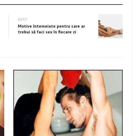
NEXT
Next
Motive întemeiate pentru care ar
post:
trebui să faci sex în fiecare zi