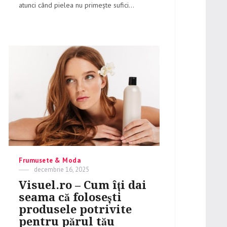
atunci când pielea nu primește sufici...
Categories
Frumusete & Moda
Posted
decembrie 16, 2025
on
Visuel.ro – Cum îți dai
seama că folosești
produsele potrivite
pentru părul tău