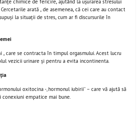
nțe chimice de fericire, ajutând la ușurarea stresului
e. Cercetarile arată , de asemenea, că cei care au contact
puși la situații de stres, cum ar fi discursurile în
femei
i , care se contracta în timpul orgasmului. Acest lucru
l vezicii urinare și pentru a evita incontinenta.
ția
ormonului oxitocina -„hormonul iubirii” – care vă ajută să
ți conexiuni empatice mai bune.