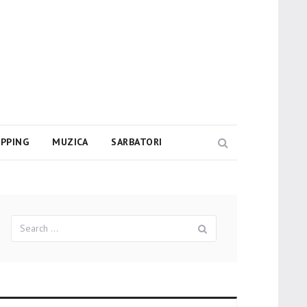
PPING
MUZICA
SARBATORI
Search
Search
Search
for: