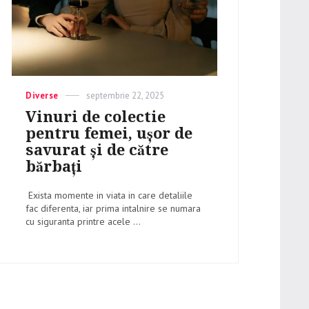
Categories
Diverse
Posted
septembrie 22, 2025
on
Vinuri de colectie
pentru femei, ușor de
savurat și de către
bărbați
Exista momente in viata in care detaliile
fac diferenta, iar prima intalnire se numara
cu siguranta printre acele ...