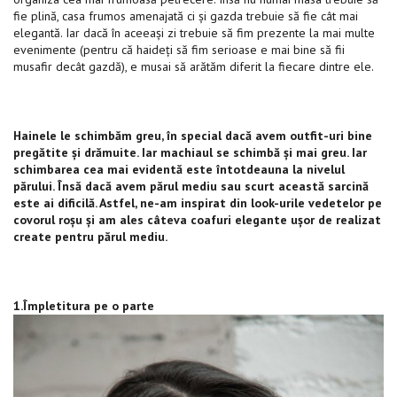
fie plină, casa frumos amenajată ci și gazda trebuie să fie cât mai
elegantă. Iar dacă în aceeași zi trebuie să fim prezente la mai multe
evenimente (pentru că haideți să fim serioase e mai bine să fii
musafir decât gazdă), e musai să arătăm diferit la fiecare dintre ele.
Hainele le schimbăm greu, în special dacă avem outfit-uri bine
pregătite și drămuite. Iar machiaul se schimbă și mai greu. Iar
schimbarea cea mai evidentă este întotdeauna la nivelul
părului. Însă dacă avem părul mediu sau scurt această sarcină
este ai dificilă. Astfel, ne-am inspirat din look-urile vedetelor pe
covorul roșu și am ales câteva coafuri elegante ușor de realizat
create pentru părul mediu.
1.Împletitura pe o parte