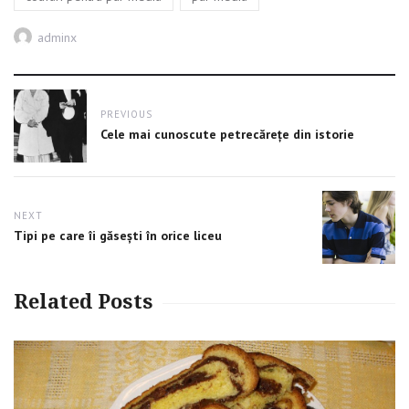
Author
adminx
Post
PREVIOUS
navigation
Previous
Cele mai cunoscute petrecărețe din istorie
post:
NEXT
Next
Tipi pe care îi găsești în orice liceu
post:
Related Posts