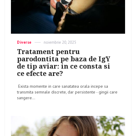
Categories
Diverse
Posted
noiembrie 20, 2025
on
Tratament pentru
parodontita pe baza de IgY
de tip aviar: in ce consta si
ce efecte are?
Exista momente in care sanatatea orala incepe sa
transmita semnale discrete, dar persistente - gingii care
sangere...