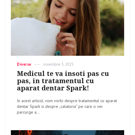
Categories
Diverse
Posted
noiembrie 5, 2025
on
Medicul te va insoti pas cu
pas, in tratamentul cu
aparat dentar Spark!
In acest articol, vom vorbi despre tratamentul cu aparat
dentar Spark si despre „calatoria” pe care o vei
parcurge a...