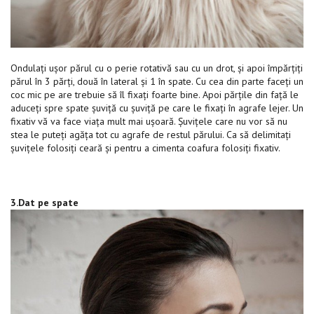
Ondulați ușor părul cu o perie rotativă sau cu un drot, și apoi împărțiți
părul în 3 părți, două în lateral și 1 în spate. Cu cea din parte faceți un
coc mic pe are trebuie să îl fixați foarte bine. Apoi părțile din față le
aduceți spre spate șuviță cu șuviță pe care le fixați în agrafe lejer. Un
fixativ vă va face viața mult mai ușoară. Șuvițele care nu vor să nu
stea le puteți agăța tot cu agrafe de restul părului. Ca să delimitați
șuvițele folosiți ceară și pentru a cimenta coafura folosiți fixativ.
3.Dat pe spate