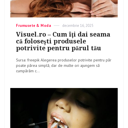
Categories
Frumusete & Moda
Posted
decembrie 16, 2025
on
Visuel.ro – Cum îți dai seama
că folosești produsele
potrivite pentru părul tău
Sursa: freepik Alegerea produselor potrivite pentru păr
poate părea simplă, dar de multe ori ajungem să
cumpărăm c...