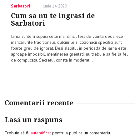
Paste
Categories
Sarbatori
Posted
iunie 14, 2020
on
Cum sa nu te ingrasi de
Sarbatori
Iarna suntem supusi celui mai dificil test de vointa deoarece
mancarurile traditionale, dulciurile si cozonacii specifici sunt
foarte greu de ignorat. Desi slabitul in perioada de iarna este
aproape imposibil, mentinerea greutatii nu trebuie sa fie la fel
de complicata. Secretul consta in moderat...
Comentarii recente
Lasă un răspuns
Trebuie să fii
autentificat
pentru a publica un comentariu.