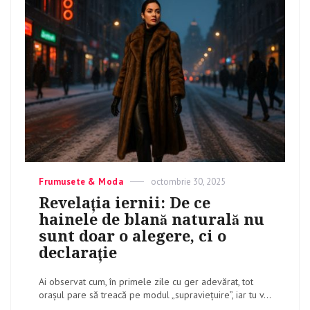
Categories
Frumusete & Moda
Posted
octombrie 30, 2025
on
Revelația iernii: De ce
hainele de blană naturală nu
sunt doar o alegere, ci o
declarație
Ai observat cum, în primele zile cu ger adevărat, tot
orașul pare să treacă pe modul „supraviețuire”, iar tu v...