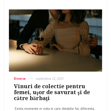
Categories
Diverse
Posted
septembrie 22, 2025
on
Vinuri de colectie pentru
femei, ușor de savurat și de
către bărbați
Exista momente in viata in care detaliile fac diferenta,