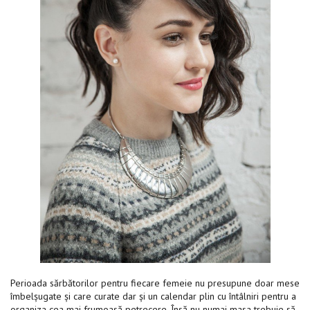
Perioada sărbătorilor pentru fiecare femeie nu presupune doar mese
îmbelșugate și care curate dar și un calendar plin cu întâlniri pentru a
organiza cea mai frumoasă petrecere. Însă nu numai masa trebuie să