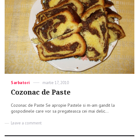
Categories
Sarbatori
Posted
martie 17, 2010
on
Cozonac de Paste
Cozonac de Paste Se apropie Pastele si m-am gandit la
gospodinele care vor sa pregateasca cei mai delic...
Leave a comment
on
Cozonac
de