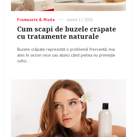
Categories
Frumusete & Moda
Posted
martie 17, 2026
on
Cum scapi de buzele crăpate
cu tratamente naturale
Buzele crăpate reprezintă o problemă frecventă, mai
ales în sezon rece sau atunci când pielea nu primește
sufici...