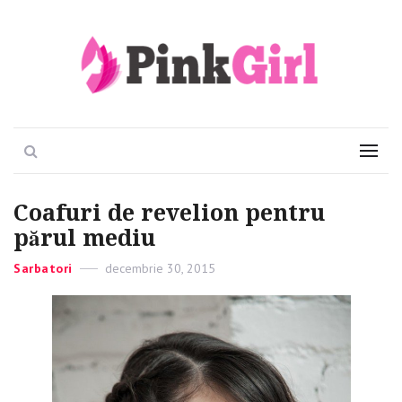
Viata e roz
PinkGirl
Search
Menu
Coafuri de revelion pentru
părul mediu
Categories
Sarbatori
Posted
decembrie 30, 2015
on