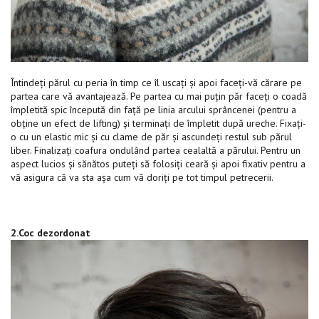
Întindeți părul cu peria în timp ce îl uscați și apoi faceți-vă cărare pe
partea care vă avantajează. Pe partea cu mai puțin păr faceți o coadă
împletită spic începută din față pe linia arcului sprâncenei (pentru a
obține un efect de lifting) și terminați de împletit după ureche. Fixați-
o cu un elastic mic și cu clame de păr și ascundeți restul sub părul
liber. Finalizați coafura ondulând partea cealaltă a părului. Pentru un
aspect lucios și sănătos puteți să folosiți ceară și apoi fixativ pentru a
vă asigura că va sta așa cum vă doriți pe tot timpul petrecerii.
2.Coc dezordonat