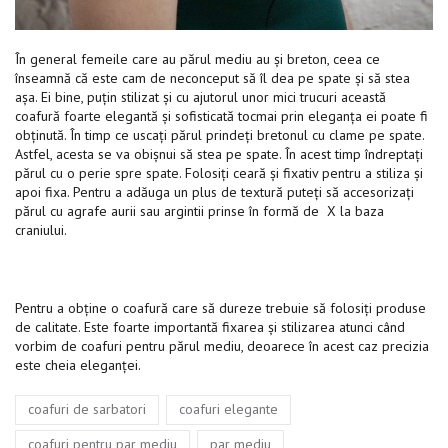
În general femeile care au părul mediu au și breton, ceea ce
înseamnă că este cam de neconceput să îl dea pe spate și să stea
așa. Ei bine, puțin stilizat și cu ajutorul unor mici trucuri această
coafură foarte elegantă și sofisticată tocmai prin eleganța ei poate fi
obținută. În timp ce uscați părul prindeți bretonul cu clame pe spate.
Astfel, acesta se va obișnui să stea pe spate. În acest timp îndreptați
părul cu o perie spre spate. Folosiți ceară și fixativ pentru a stiliza și
apoi fixa. Pentru a adăuga un plus de textură puteți să accesorizați
părul cu agrafe aurii sau argintii prinse în formă de X la baza
craniului.
Pentru a obține o coafură care să dureze trebuie să folosiți produse
de calitate. Este foarte importantă fixarea și stilizarea atunci când
vorbim de coafuri pentru părul mediu, deoarece în acest caz precizia
este cheia eleganței.
Tags
,
,
coafuri de sarbatori
coafuri elegante
,
coafuri pentru par mediu
par mediu