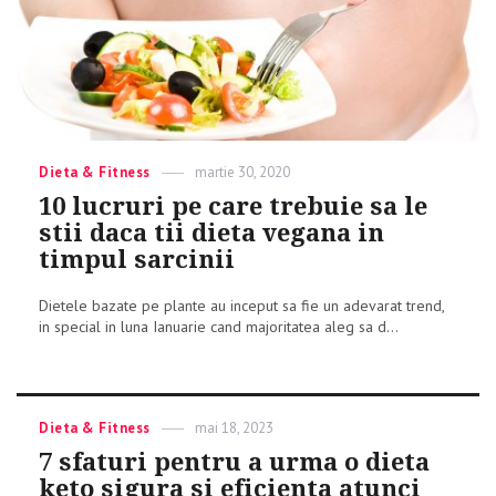
Categories
Dieta & Fitness
Posted
martie 30, 2020
on
10 lucruri pe care trebuie sa le
stii daca tii dieta vegana in
timpul sarcinii
Dietele bazate pe plante au inceput sa fie un adevarat trend,
in special in luna Ianuarie cand majoritatea aleg sa d...
Categories
Dieta & Fitness
Posted
mai 18, 2023
on
7 sfaturi pentru a urma o dieta
keto sigura si eficienta atunci