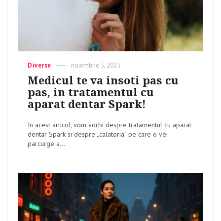
Categories
Diverse
Posted
noiembrie 5, 2025
on
Medicul te va insoti pas cu
pas, in tratamentul cu
aparat dentar Spark!
In acest articol, vom vorbi despre tratamentul cu aparat
dentar Spark si despre „calatoria” pe care o vei
parcurge a...