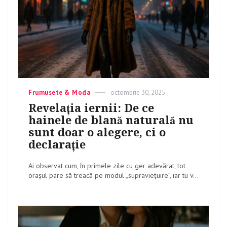
Categories
Frumusete & Moda
Posted
octombrie 30, 2025
on
Revelația iernii: De ce
hainele de blană naturală nu
sunt doar o alegere, ci o
declarație
Ai observat cum, în primele zile cu ger adevărat, tot
orașul pare să treacă pe modul „supraviețuire”, iar tu v...