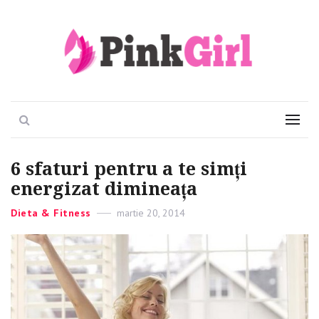
Viata e roz
PinkGirl
Search
Menu
6 sfaturi pentru a te simți
energizat dimineața
Categories
Dieta & Fitness
Posted
martie 20, 2014
on