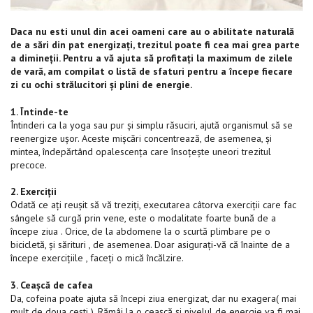
Daca nu esti unul din acei oameni care au o abilitate naturală
de a sări din pat energizați, trezitul poate fi cea mai grea parte
a dimineții. Pentru a vă ajuta să profitați la maximum de zilele
de vară, am compilat o listă de sfaturi pentru a începe fiecare
zi cu ochi strălucitori și plini de energie.
1. Întinde-te
Întinderi ca la yoga sau pur și simplu răsuciri, ajută organismul să se
reenergize ușor. Aceste mișcări concentrează, de asemenea, și
mintea, îndepărtând opalescența care însoțește uneori trezitul
precoce.
2. Exerciții
Odată ce ați reușit să vă treziți, executarea câtorva exerciții care fac
sângele să curgă prin vene, este o modalitate foarte bună de a
începe ziua . Orice, de la abdomene la o scurtă plimbare pe o
bicicletă, și sărituri , de asemenea. Doar asigurați-vă că înainte de a
începe exercițiile , faceți o mică încălzire.
3. Ceașcă de cafea
Da, cofeina poate ajuta să începi ziua energizat, dar nu exagera( mai
mult de doua cești ). Rămâi la o ceașcă și nivelul de energie va fi mai