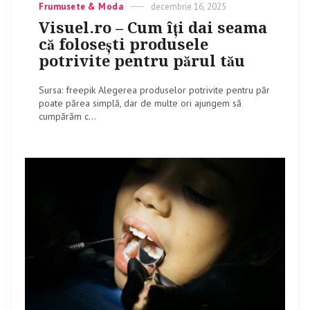
Categories
Frumusete & Moda
Posted
decembrie 16, 2025
on
Visuel.ro – Cum îți dai seama
că folosești produsele
potrivite pentru părul tău
Sursa: freepik Alegerea produselor potrivite pentru păr
poate părea simplă, dar de multe ori ajungem să
cumpărăm c...