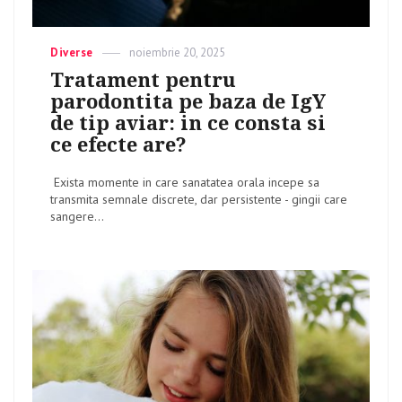
Categories
Diverse
Posted
noiembrie 20, 2025
on
Tratament pentru
parodontita pe baza de IgY
de tip aviar: in ce consta si
ce efecte are?
Exista momente in care sanatatea orala incepe sa
transmita semnale discrete, dar persistente - gingii care
sangere...