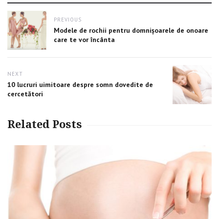
Post
PREVIOUS
navigation
Previous
Modele de rochii pentru domnișoarele de onoare
post:
care te vor încânta
NEXT
Next
10 lucruri uimitoare despre somn dovedite de
post:
cercetători
Related Posts