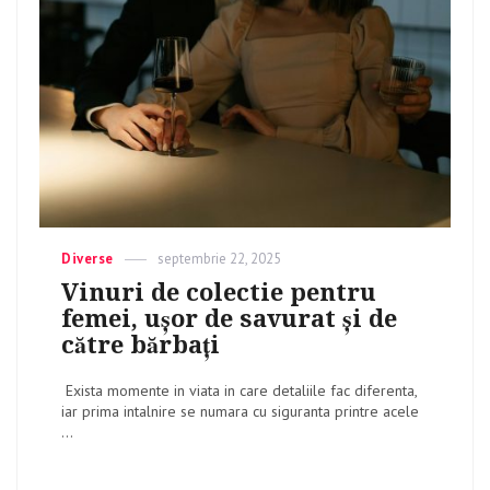
Categories
Diverse
Posted
septembrie 22, 2025
on
Vinuri de colectie pentru
femei, ușor de savurat și de
către bărbați
Exista momente in viata in care detaliile fac diferenta,
iar prima intalnire se numara cu siguranta printre acele
...