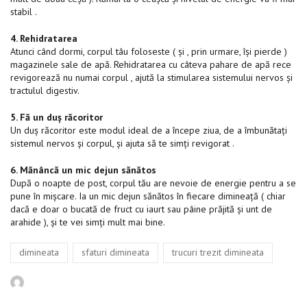
stabil .
4. Rehidratarea
Atunci când dormi, corpul tâu foloseste ( și , prin urmare, își pierde )
magazinele sale de apă. Rehidratarea cu câteva pahare de apă rece
revigorează nu numai corpul , ajută la stimularea sistemului nervos și
tractulul digestiv.
5. Fă un duș răcoritor
Un duș răcoritor este modul ideal de a începe ziua, de a îmbunătați
sistemul nervos și corpul, și ajuta să te simți revigorat .
6. Mănâncă un mic dejun sănătos
După o noapte de post, corpul tău are nevoie de energie pentru a se
pune în mișcare. Ia un mic dejun sănătos în fiecare dimineață ( chiar
dacă e doar o bucată de fruct cu iaurt sau pâine prăjită și unt de
arahide ), și te vei simți mult mai bine.
Tags
,
,
dimineata
sfaturi dimineata
trucuri trezit dimineata
Author