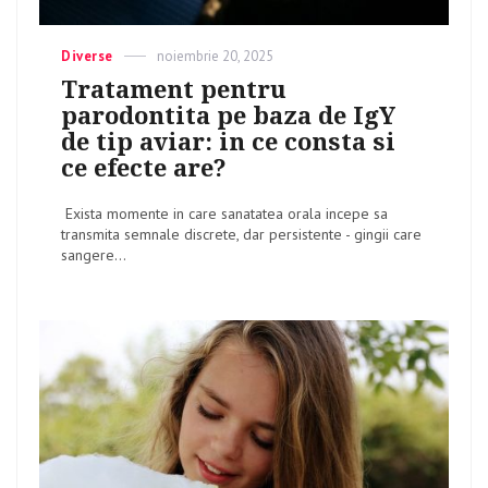
Categories
Diverse
Posted
noiembrie 20, 2025
on
Tratament pentru
parodontita pe baza de IgY
de tip aviar: in ce consta si
ce efecte are?
Exista momente in care sanatatea orala incepe sa
transmita semnale discrete, dar persistente - gingii care
sangere...