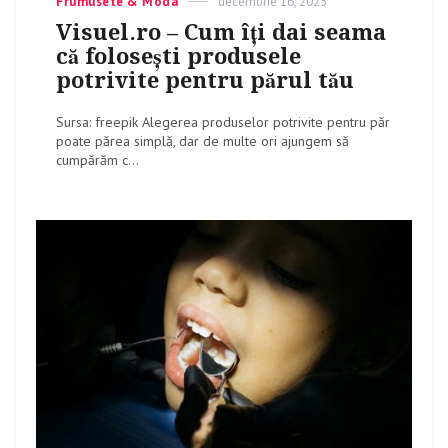
Categories
Frumusete & Moda
Posted
decembrie 16, 2025
on
Visuel.ro – Cum îți dai seama
că folosești produsele
potrivite pentru părul tău
Sursa: freepik Alegerea produselor potrivite pentru păr
poate părea simplă, dar de multe ori ajungem să
cumpărăm c...