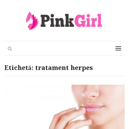
Viata e roz
PinkGirl
Search
Menu
Etichetă:
tratament herpes