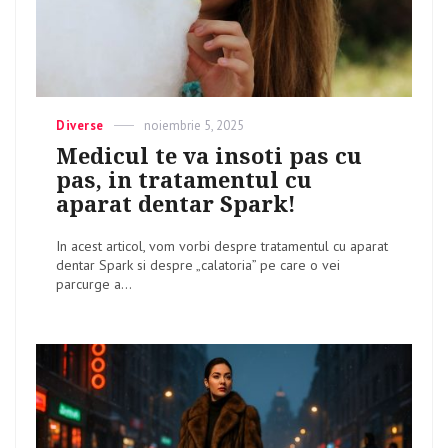
Categories
Diverse
Posted
noiembrie 5, 2025
on
Medicul te va insoti pas cu
pas, in tratamentul cu
aparat dentar Spark!
In acest articol, vom vorbi despre tratamentul cu aparat
dentar Spark si despre „calatoria” pe care o vei
parcurge a...