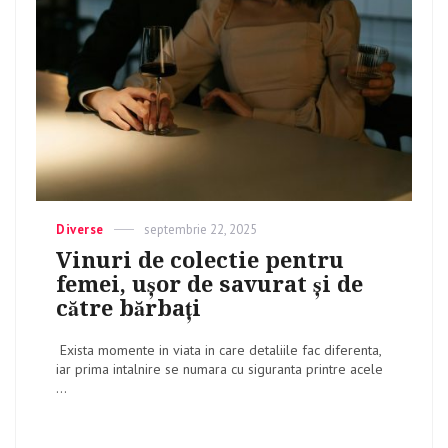
Categories
Diverse
Posted
septembrie 22, 2025
on
Vinuri de colectie pentru
femei, ușor de savurat și de
către bărbați
Exista momente in viata in care detaliile fac diferenta,
iar prima intalnire se numara cu siguranta printre acele
...