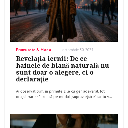
Categories
Frumusete & Moda
Posted
octombrie 30, 2025
on
Revelația iernii: De ce
hainele de blană naturală nu
sunt doar o alegere, ci o
declarație
Ai observat cum, în primele zile cu ger adevărat, tot
orașul pare să treacă pe modul „supraviețuire”, iar tu v...