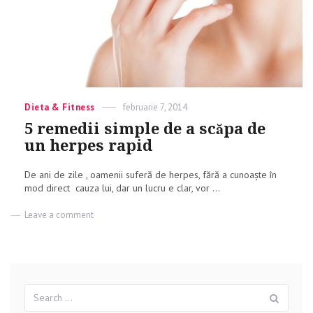
Categories
Dieta & Fitness
Posted
februarie 7, 2014
on
5 remedii simple de a scăpa de
un herpes rapid
De ani de zile , oamenii suferă de herpes, fără a cunoaște în
mod direct cauza lui, dar un lucru e clar, vor ...
Leave a comment
on
5
remedii
simple
de
a
Search
scăpa
Sear
for:
de