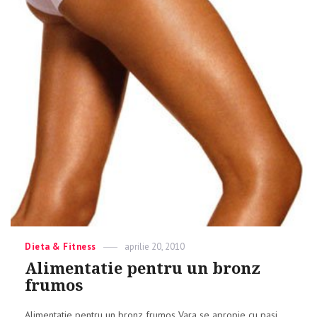
Categories
Dieta & Fitness
Posted
aprilie 20, 2010
on
Alimentatie pentru un bronz
frumos
Alimentatie pentru un bronz frumos Vara se apropie cu pasi