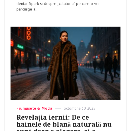
dentar Spark si despre „calatoria” pe care o vei
parcurge a...
Categories
Frumusete & Moda
Posted
octombrie 30, 2025
on
Revelația iernii: De ce
hainele de blană naturală nu