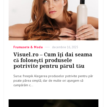
Categories
Frumusete & Moda
Posted
decembrie 16, 2025
on
Visuel.ro – Cum îți dai seama
că folosești produsele
potrivite pentru părul tău
Sursa: freepik Alegerea produselor potrivite pentru păr
poate părea simplă, dar de multe ori ajungem să
cumpărăm c...