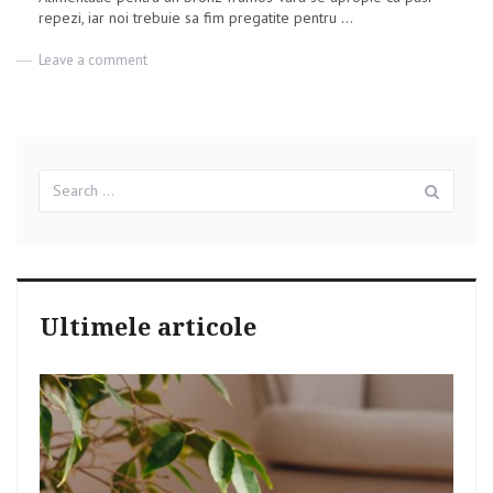
repezi, iar noi trebuie sa fim pregatite pentru ...
Leave a comment
on
Alimentatie
pentru
un
bronz
frumos
Search
Sear
for:
Ultimele articole