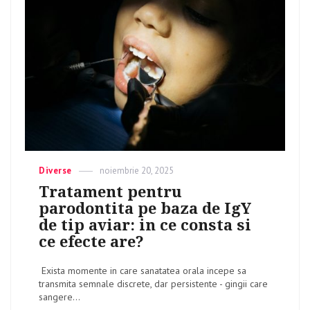
Categories
Diverse
Posted
noiembrie 20, 2025
on
Tratament pentru
parodontita pe baza de IgY
de tip aviar: in ce consta si
ce efecte are?
Exista momente in care sanatatea orala incepe sa
transmita semnale discrete, dar persistente - gingii care
sangere...