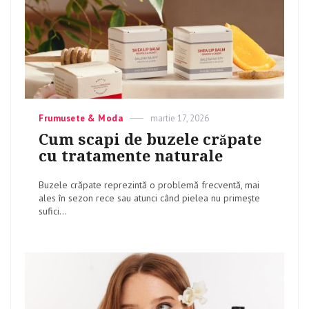
Categories
Frumusete & Moda
Posted
martie 17, 2026
on
Cum scapi de buzele crăpate
cu tratamente naturale
Buzele crăpate reprezintă o problemă frecventă, mai
ales în sezon rece sau atunci când pielea nu primește
sufici...