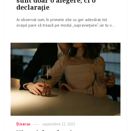
sunt doar o alegere, ci o
declarație
Ai observat cum, în primele zile cu ger adevărat, tot
orașul pare să treacă pe modul „supraviețuire”, iar tu v...
Categories
Diverse
Posted
septembrie 22, 2025
on