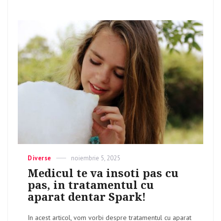
Categories
Diverse
Posted
noiembrie 5, 2025
on
Medicul te va insoti pas cu
pas, in tratamentul cu
aparat dentar Spark!
In acest articol, vom vorbi despre tratamentul cu aparat