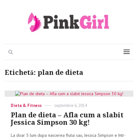
Viata e roz
PinkGirl
Search
Menu
Etichetă:
plan de dieta
Categories
Dieta & Fitness
Posted
septembrie 6, 2014
on
Plan de dieta – Afla cum a slabit
Jessica Simpson 30 kg!
La doar 5 luni dupa nascerea fiului sau, Jessica Simpson e într-