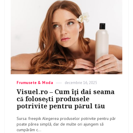
Categories
Frumusete & Moda
Posted
decembrie 16, 2025
on
Visuel.ro – Cum îți dai seama
că folosești produsele
potrivite pentru părul tău
Sursa: freepik Alegerea produselor potrivite pentru păr
poate părea simplă, dar de multe ori ajungem să
cumpărăm c...