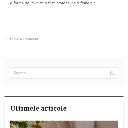
o forma de invidiat! A fost întotdeauna o femeie c...
Leave a comment
on
Plan
de
dieta
–
Afla
Search
cum
Sear
for:
a
slabit
Jessica
Simpson
30
kg!
Ultimele articole