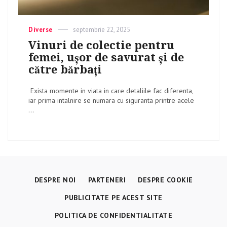
Categories
Diverse
Posted
septembrie 22, 2025
on
Vinuri de colectie pentru
femei, ușor de savurat și de
către bărbați
Exista momente in viata in care detaliile fac diferenta,
iar prima intalnire se numara cu siguranta printre acele
...
DESPRE NOI
PARTENERI
DESPRE COOKIE
PUBLICITATE PE ACEST SITE
POLITICA DE CONFIDENTIALITATE