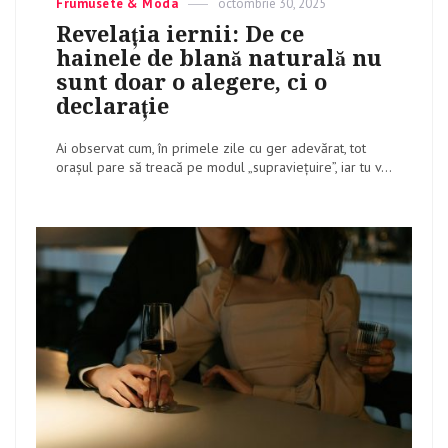
Categories
Frumusete & Moda
Posted
octombrie 30, 2025
on
Revelația iernii: De ce
hainele de blană naturală nu
sunt doar o alegere, ci o
declarație
Ai observat cum, în primele zile cu ger adevărat, tot
orașul pare să treacă pe modul „supraviețuire”, iar tu v...