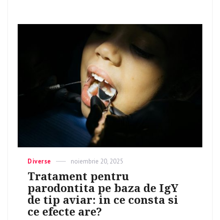
Categories
Diverse
Posted
noiembrie 20, 2025
on
Tratament pentru
parodontita pe baza de IgY
de tip aviar: in ce consta si
ce efecte are?