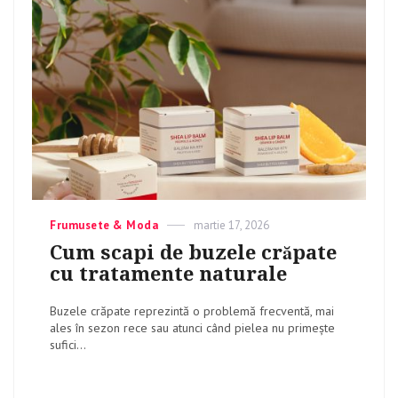
Categories
Frumusete & Moda
Posted
martie 17, 2026
on
Cum scapi de buzele crăpate
cu tratamente naturale
Buzele crăpate reprezintă o problemă frecventă, mai
ales în sezon rece sau atunci când pielea nu primește
sufici...