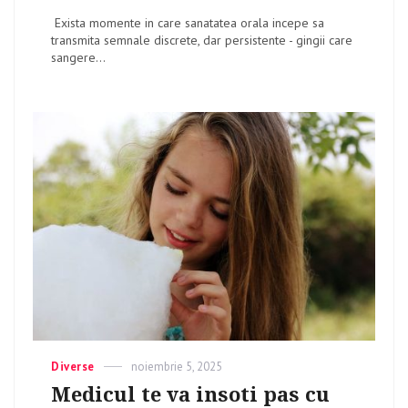
Exista momente in care sanatatea orala incepe sa
transmita semnale discrete, dar persistente - gingii care
sangere...
Categories
Diverse
Posted
noiembrie 5, 2025
on
Medicul te va insoti pas cu