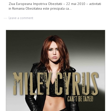
Ziua Europeana Impotriva Obezitatii – 22 mai 2010 – activitati
in Romania Obezitatea este principala ca...
Leave a comment
on
Ziua
Europeana
Impotriva
Obezitatii
–
22
mai
2010
–
activitati
in
Romania