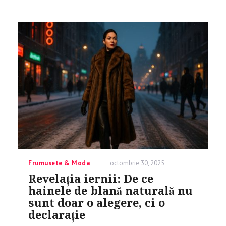
Categories
Frumusete & Moda
Posted
octombrie 30, 2025
on
Revelația iernii: De ce
hainele de blană naturală nu
sunt doar o alegere, ci o
declarație