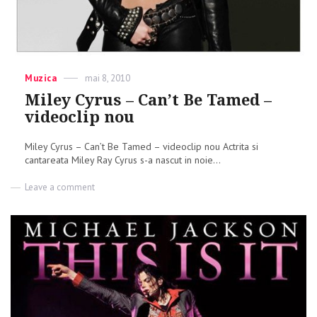
Categories
Muzica
Posted
mai 8, 2010
on
Miley Cyrus – Can’t Be Tamed –
videoclip nou
Miley Cyrus – Can’t Be Tamed – videoclip nou Actrita si
cantareata Miley Ray Cyrus s-a nascut in noie...
Leave a comment
on
Miley
Cyrus
–
Can’t
Be
Tamed
–
videoclip
nou