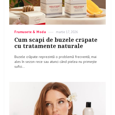
Categories
Frumusete & Moda
Posted
martie 17, 2026
on
Cum scapi de buzele crăpate
cu tratamente naturale
Buzele crăpate reprezintă o problemă frecventă, mai
ales în sezon rece sau atunci când pielea nu primește
sufici...