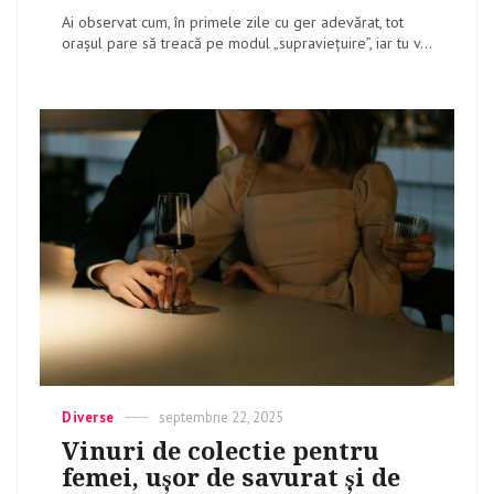
Ai observat cum, în primele zile cu ger adevărat, tot
orașul pare să treacă pe modul „supraviețuire”, iar tu v...
Categories
Diverse
Posted
septembrie 22, 2025
on
Vinuri de colectie pentru
femei, ușor de savurat și de