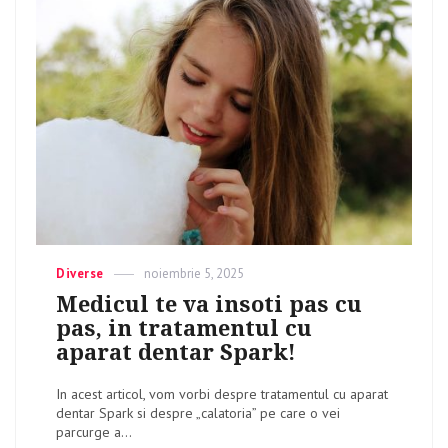
Categories
Diverse
Posted
noiembrie 5, 2025
on
Medicul te va insoti pas cu
pas, in tratamentul cu
aparat dentar Spark!
In acest articol, vom vorbi despre tratamentul cu aparat
dentar Spark si despre „calatoria” pe care o vei
parcurge a...