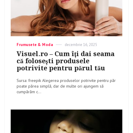
Categories
Frumusete & Moda
Posted
decembrie 16, 2025
on
Visuel.ro – Cum îți dai seama
că folosești produsele
potrivite pentru părul tău
Sursa: freepik Alegerea produselor potrivite pentru păr
poate părea simplă, dar de multe ori ajungem să
cumpărăm c...