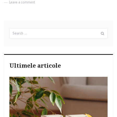
Leave a comment
on
Gone
Too
Soon
–
Documentar
Search
Michael
Sear
for:
Jackson
Ultimele articole