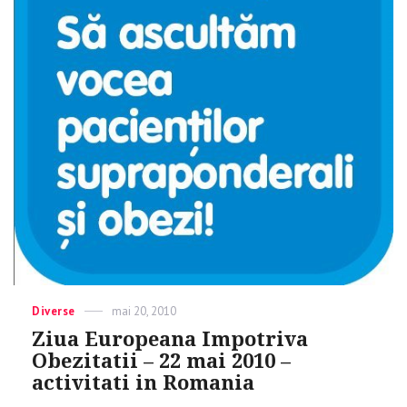
Categories
Diverse
Posted
mai 20, 2010
on
Ziua Europeana Impotriva
Obezitatii – 22 mai 2010 –
activitati in Romania