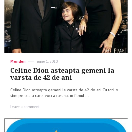
Categories
Monden
Posted
iunie 1, 2010
on
Celine Dion asteapta gemeni la
varsta de 42 de ani
Celine Dion asteapta gemeni la varsta de 42 de ani Cu totii o
stim pe cea a carei voci a rasunat in filmul ...
Leave a comment
on
Celine
Dion
asteapta
gemeni