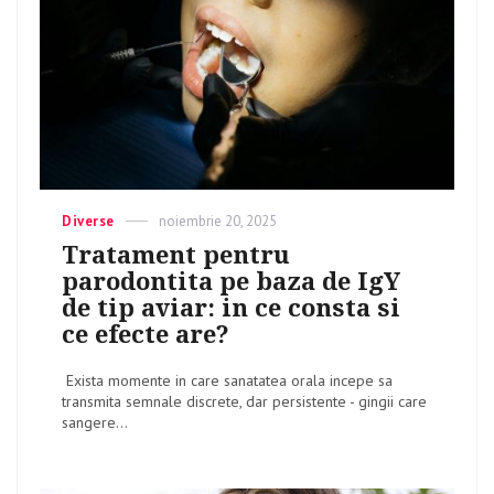
Categories
Diverse
Posted
noiembrie 20, 2025
on
Tratament pentru
parodontita pe baza de IgY
de tip aviar: in ce consta si
ce efecte are?
Exista momente in care sanatatea orala incepe sa
transmita semnale discrete, dar persistente - gingii care
sangere...