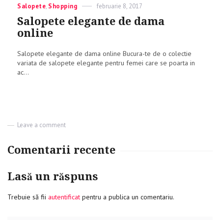
Categories
Salopete
,
Shopping
Posted
februarie 8, 2017
sferturi
on
Salopete elegante de dama
online
Salopete elegante de dama online Bucura-te de o colectie
variata de salopete elegante pentru femei care se poarta in
ac...
Leave a comment
on
Salopete
elegante
Comentarii recente
de
dama
online
Lasă un răspuns
Trebuie să fii
autentificat
pentru a publica un comentariu.