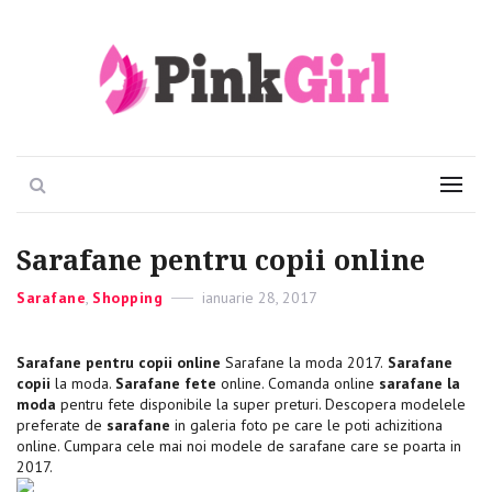
Viata e roz
PinkGirl
Search
Menu
Sarafane pentru copii online
Categories
Sarafane
,
Shopping
Posted
ianuarie 28, 2017
on
Sarafane pentru copii online
Sarafane la moda 2017.
Sarafane
copii
la moda.
Sarafane fete
online. Comanda online
sarafane la
moda
pentru fete disponibile la super preturi. Descopera modelele
preferate de
sarafane
in galeria foto pe care le poti achizitiona
online. Cumpara cele mai noi modele de sarafane care se poarta in
2017.