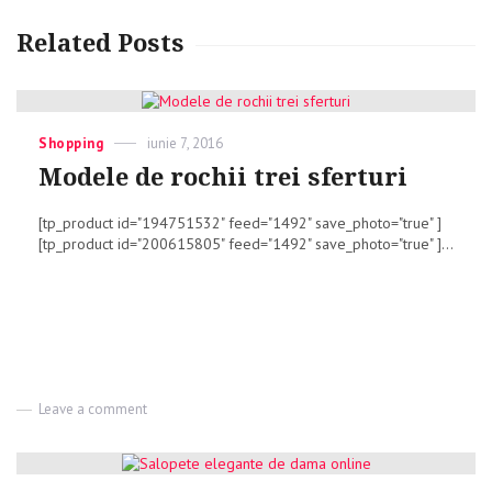
Related Posts
Categories
Shopping
Posted
iunie 7, 2016
on
Modele de rochii trei sferturi
[tp_product id="194751532" feed="1492" save_photo="true" ]
[tp_product id="200615805" feed="1492" save_photo="true" ]...
Leave a comment
on
Modele
de
rochii
trei