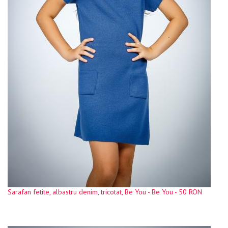
Sarafan fetite, albastru denim, tricotat, Be You - Be You - 50 RON