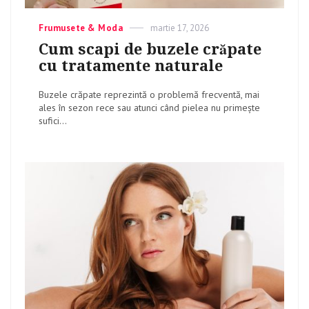
Categories
Frumusete & Moda
Posted
martie 17, 2026
on
Cum scapi de buzele crăpate
cu tratamente naturale
Buzele crăpate reprezintă o problemă frecventă, mai
ales în sezon rece sau atunci când pielea nu primește
sufici...