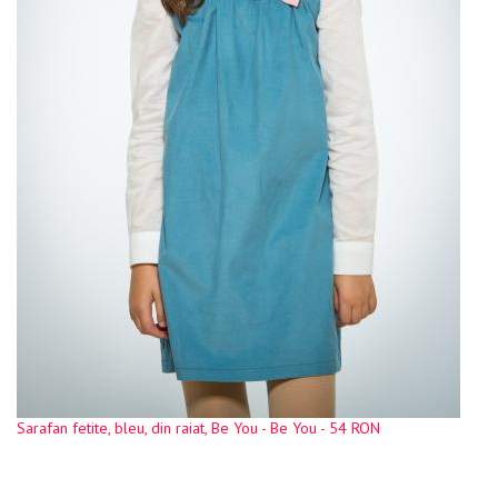
Sarafan fetite, bleu, din raiat, Be You - Be You - 54 RON