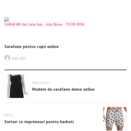
SARAFAN din lana bej - Ada Rose - 79.00 RON
Sarafane pentru copii online
Author
jojo jojo
Post
PREVIOUS
navigation
Previous
Modele de sarafane dama online
post:
NEXT
Next
Sorturi cu imprimeuri pentru barbati
post: