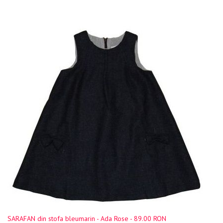
SARAFAN din stofa bleumarin - Ada Rose - 89.00 RON