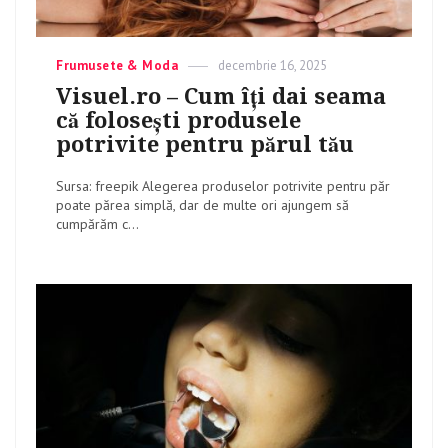
Categories
Frumusete & Moda
Posted
decembrie 16, 2025
on
Visuel.ro – Cum îți dai seama
că folosești produsele
potrivite pentru părul tău
Sursa: freepik Alegerea produselor potrivite pentru păr
poate părea simplă, dar de multe ori ajungem să
cumpărăm c...