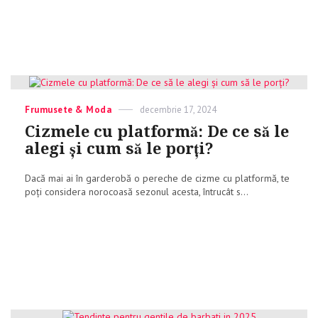
Categories
Frumusete & Moda
Posted
decembrie 17, 2024
on
Cizmele cu platformă: De ce să le
alegi și cum să le porți?
Dacă mai ai în garderobă o pereche de cizme cu platformă, te
poți considera norocoasă sezonul acesta, întrucât s...