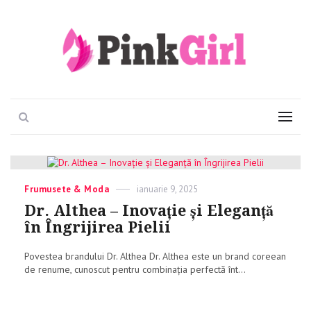
Viata e roz
PinkGirl
Search
Menu
Categories
Frumusete & Moda
Posted
ianuarie 9, 2025
on
Dr. Althea – Inovație și Eleganță
în Îngrijirea Pielii
Povestea brandului Dr. Althea Dr. Althea este un brand coreean
de renume, cunoscut pentru combinația perfectă înt...