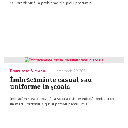
sau predispusă la probleme ale pielii precum r...
Categories
Frumusete & Moda
Posted
octombrie 29, 2024
on
Îmbrăcăminte casual sau
uniforme în școală
Îmbrăcămintea adecvată la școală este esențială pentru a crea
un mediu ordonat, sigur și potrivit pentru învă...