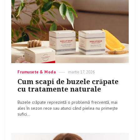
Categories
Frumusete & Moda
Posted
martie 17, 2026
on
Cum scapi de buzele crăpate
cu tratamente naturale
Buzele crăpate reprezintă o problemă frecventă, mai
ales în sezon rece sau atunci când pielea nu primește
sufici...