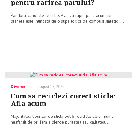
pentru rarirea parului?
Pandora, cunoaste-te cutie. Avanza rapid pana acum, iar
planeta este inundata de o supa toxica de compusi sintetici, ...
Categories
Diverse
Posted
august 15, 2024
on
Cum sa reciclezi corect sticla:
Afla acum
Majoritatea tipurilor de sticla pot fi reciclate de un numar
nesfarsit de ori fara a pierde puritatea sau calitatea, ...