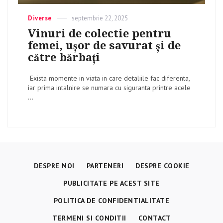
Categories
Diverse
Posted
septembrie 22, 2025
on
Vinuri de colectie pentru
femei, ușor de savurat și de
către bărbați
Exista momente in viata in care detaliile fac diferenta,
iar prima intalnire se numara cu siguranta printre acele
...
DESPRE NOI
PARTENERI
DESPRE COOKIE
PUBLICITATE PE ACEST SITE
POLITICA DE CONFIDENTIALITATE
TERMENI SI CONDITII
CONTACT