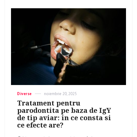
Categories
Diverse
Posted
noiembrie 20, 2025
on
Tratament pentru
parodontita pe baza de IgY
de tip aviar: in ce consta si
ce efecte are?