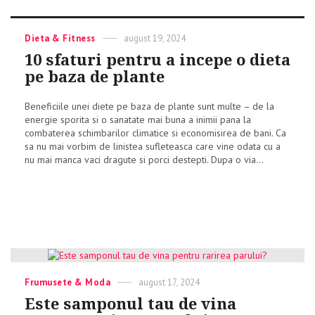
Categories
Dieta & Fitness
Posted
august 19, 2024
on
10 sfaturi pentru a incepe o dieta
pe baza de plante
Beneficiile unei diete pe baza de plante sunt multe – de la
energie sporita si o sanatate mai buna a inimii pana la
combaterea schimbarilor climatice si economisirea de bani. Ca
sa nu mai vorbim de linistea sufleteasca care vine odata cu a
nu mai manca vaci dragute si porci destepti. Dupa o via...
Categories
Frumusete & Moda
Posted
august 17, 2024
on
Este samponul tau de vina