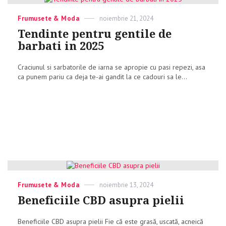
Categories
Frumusete & Moda
Posted
noiembrie 21, 2024
on
Tendinte pentru gentile de
barbati in 2025
Craciunul si sarbatorile de iarna se apropie cu pasi repezi, asa
ca punem pariu ca deja te-ai gandit la ce cadouri sa le...
Categories
Frumusete & Moda
Posted
noiembrie 13, 2024
on
Beneficiile CBD asupra pielii
Beneficiile CBD asupra pielii Fie că este grasă, uscată, acneică