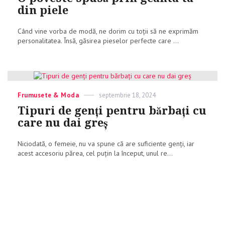
din piele
Când vine vorba de modă, ne dorim cu toții să ne exprimăm
personalitatea. Însă, găsirea pieselor perfecte care ...
Categories
Frumusete & Moda
Posted
septembrie 18, 2024
on
Tipuri de genți pentru bărbați cu
care nu dai greș
Niciodată, o femeie, nu va spune că are suficiente genți, iar
acest accesoriu părea, cel puțin la început, unul re...