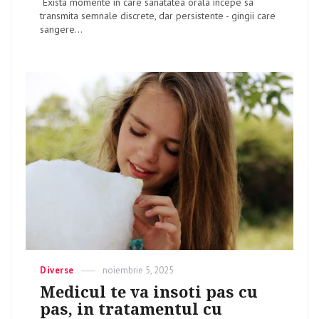
Exista momente in care sanatatea orala incepe sa
transmita semnale discrete, dar persistente - gingii care
sangere...
Categories
Diverse
Posted
noiembrie 5, 2025
on
Medicul te va insoti pas cu
pas, in tratamentul cu