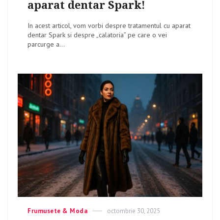
aparat dentar Spark!
In acest articol, vom vorbi despre tratamentul cu aparat
dentar Spark si despre „calatoria” pe care o vei
parcurge a...
Categories
Frumusete & Moda
Posted
octombrie 30, 2025
on