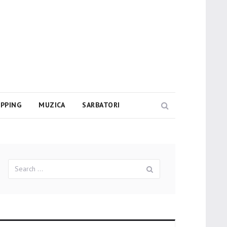
PPING
MUZICA
SARBATORI
Search
Search
Search
for: