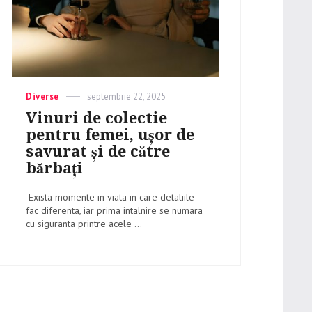
Categories
Diverse
Posted
septembrie 22, 2025
on
Vinuri de colectie
pentru femei, ușor de
savurat și de către
bărbați
Exista momente in viata in care detaliile
fac diferenta, iar prima intalnire se numara
cu siguranta printre acele ...