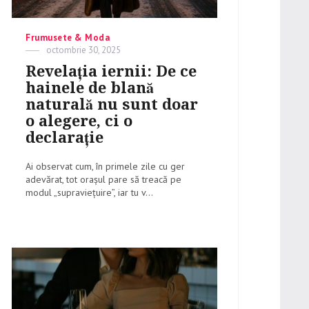
Categories
Frumusete & Moda
Posted
octombrie 30, 2025
on
Revelația iernii: De ce
hainele de blană
naturală nu sunt doar
o alegere, ci o
declarație
Ai observat cum, în primele zile cu ger
adevărat, tot orașul pare să treacă pe
modul „supraviețuire”, iar tu v...