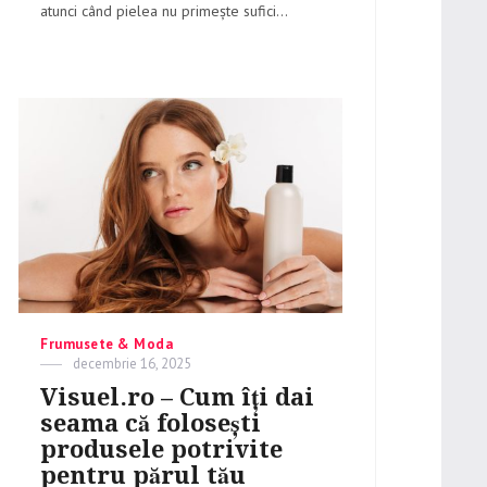
atunci când pielea nu primește sufici...
Categories
Frumusete & Moda
Posted
decembrie 16, 2025
on
Visuel.ro – Cum îți dai
seama că folosești
produsele potrivite
pentru părul tău