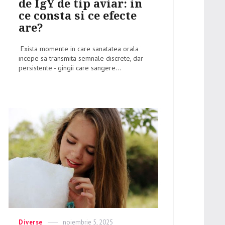
de IgY de tip aviar: in
ce consta si ce efecte
are?
Exista momente in care sanatatea orala
incepe sa transmita semnale discrete, dar
persistente - gingii care sangere...
Categories
Diverse
Posted
noiembrie 5, 2025