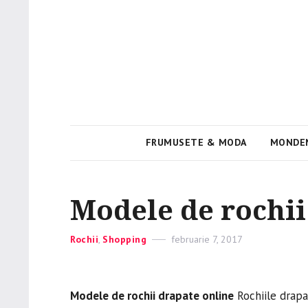
Viata e roz
PinkGirl
FRUMUSETE & MODA
MONDE
Modele de rochii
Categories
Rochii
,
Shopping
Posted
februarie 7, 2017
on
Modele de rochii drapate online
Rochiile drapat