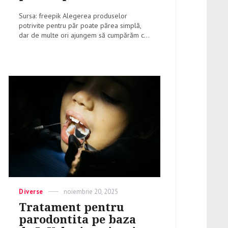
Sursa: freepik Alegerea produselor
potrivite pentru păr poate părea simplă,
dar de multe ori ajungem să cumpărăm c...
Categories
Diverse
Posted
noiembrie 20, 2025
on
Tratament pentru
parodontita pe baza