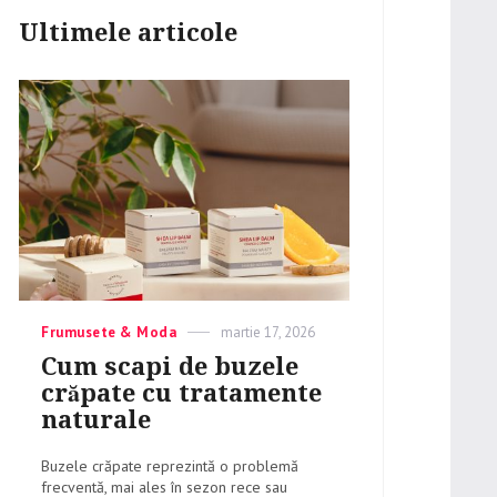
Ultimele articole
Categories
Frumusete & Moda
Posted
martie 17, 2026
on
Cum scapi de buzele
crăpate cu tratamente
naturale
Buzele crăpate reprezintă o problemă
frecventă, mai ales în sezon rece sau