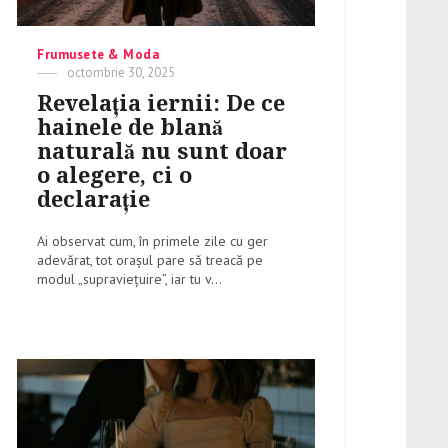
Categories
Frumusete & Moda
Posted
octombrie 30, 2025
on
Revelația iernii: De ce
hainele de blană
naturală nu sunt doar
o alegere, ci o
declarație
Ai observat cum, în primele zile cu ger
adevărat, tot orașul pare să treacă pe
modul „supraviețuire”, iar tu v...