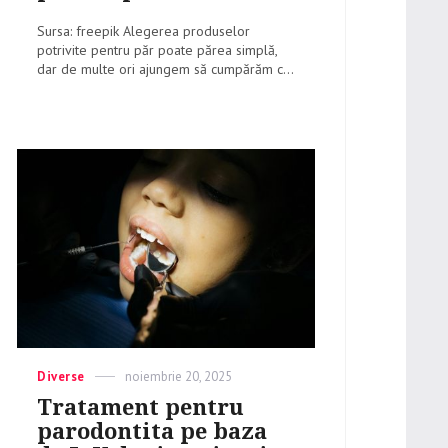
Sursa: freepik Alegerea produselor
potrivite pentru păr poate părea simplă,
dar de multe ori ajungem să cumpărăm c...
Categories
Diverse
Posted
noiembrie 20, 2025
on
Tratament pentru
parodontita pe baza