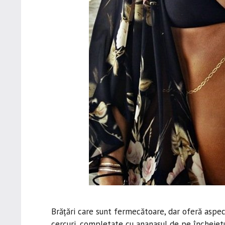
Brățări care sunt fermecătoare, dar oferă aspectu
cercuri, completate cu ananasul de pe încheietu