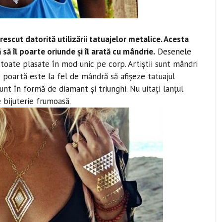
escut datorită utilizării tatuajelor metalice. Acesta
 să îl poarte oriunde și îl arată cu mândrie.
Desenele
 toate plasate în mod unic pe corp. Artiștii sunt mândri
 poartă este la fel de mândră să afișeze tatuajul
unt în formă de diamant și triunghi. Nu uitați lanțul
 bijuterie frumoasă.