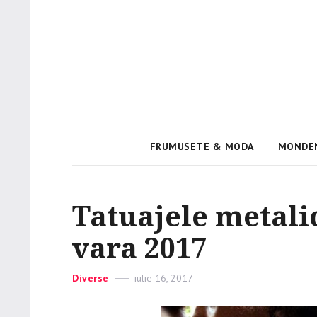
Viata e roz
PinkGirl
FRUMUSETE & MODA
MONDE
Tatuajele metali
vara 2017
Categories
Diverse
Posted
iulie 16, 2017
on