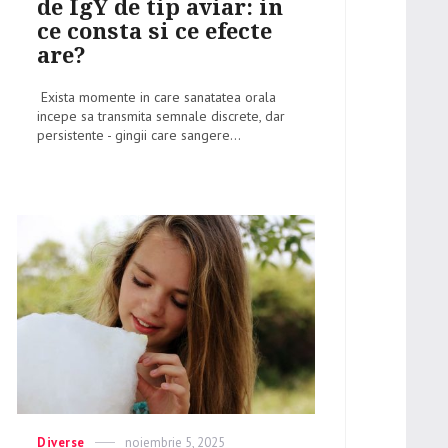
de IgY de tip aviar: in
ce consta si ce efecte
are?
Exista momente in care sanatatea orala
incepe sa transmita semnale discrete, dar
persistente - gingii care sangere...
Categories
Diverse
Posted
noiembrie 5, 2025