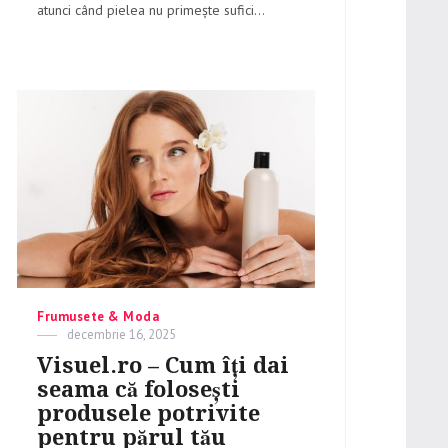
atunci când pielea nu primește sufici...
Categories
Frumusete & Moda
Posted
decembrie 16, 2025
on
Visuel.ro – Cum îți dai
seama că folosești
produsele potrivite
pentru părul tău