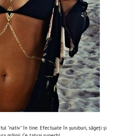
l "nativ" în tine. Efectuate în șuruburi, săgeți și
ra mâinii. Ce tatuaj superb!