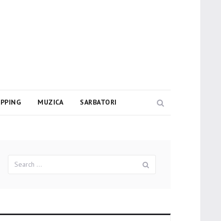
PPING
MUZICA
SARBATORI
Search
Search
Search
for: