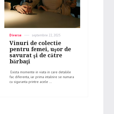
Categories
Diverse
Posted
septembrie 22, 2025
on
Vinuri de colectie
pentru femei, ușor de
savurat și de către
bărbați
Exista momente in viata in care detaliile
fac diferenta, iar prima intalnire se numara
cu siguranta printre acele ...