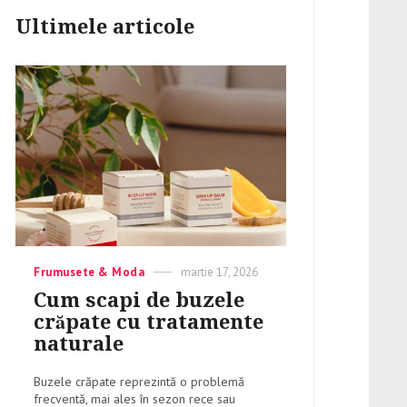
Ultimele articole
Categories
Frumusete & Moda
Posted
martie 17, 2026
on
Cum scapi de buzele
crăpate cu tratamente
naturale
Buzele crăpate reprezintă o problemă
frecventă, mai ales în sezon rece sau