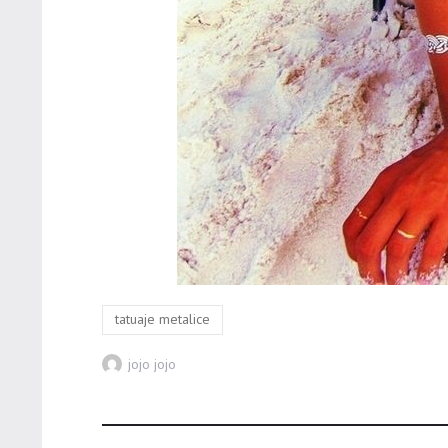
Tags
tatuaje metalice
Author
jojo jojo