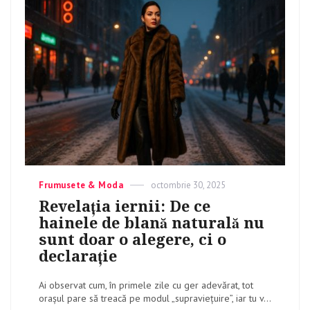
Categories
Frumusete & Moda
Posted
octombrie 30, 2025
on
Revelația iernii: De ce
hainele de blană naturală nu
sunt doar o alegere, ci o
declarație
Ai observat cum, în primele zile cu ger adevărat, tot
orașul pare să treacă pe modul „supraviețuire”, iar tu v...