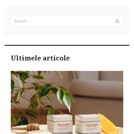
–
2010
anul
Search
Tigrului
Sear
for:
Ultimele articole