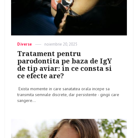
Categories
Diverse
Posted
noiembrie 20, 2025
on
Tratament pentru
parodontita pe baza de IgY
de tip aviar: in ce consta si
ce efecte are?
Exista momente in care sanatatea orala incepe sa
transmita semnale discrete, dar persistente - gingii care
sangere...