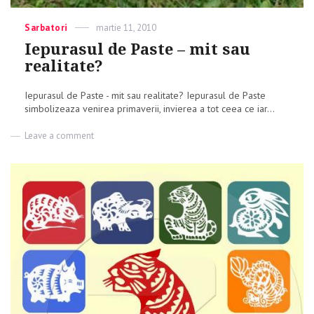
Categories
Sarbatori
Posted
martie 11, 2010
on
Iepurasul de Paste – mit sau
realitate?
Iepurasul de Paste - mit sau realitate? Iepurasul de Paste
simbolizeaza venirea primaverii, invierea a tot ceea ce iar...
Leave a comment
on
Iepurasul
de
Paste
–
mit
sau
realitate?