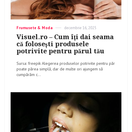
Categories
Frumusete & Moda
Posted
decembrie 16, 2025
on
Visuel.ro – Cum îți dai seama
că folosești produsele
potrivite pentru părul tău
Sursa: freepik Alegerea produselor potrivite pentru păr
poate părea simplă, dar de multe ori ajungem să
cumpărăm c...