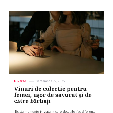
Categories
Diverse
Posted
septembrie 22, 2025
on
Vinuri de colectie pentru
femei, ușor de savurat și de
către bărbați
Exista momente in viata in care detaliile fac diferenta,