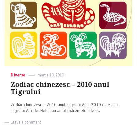
Categories
Diverse
Posted
martie 10, 2010
on
Zodiac chinezesc – 2010 anul
Tigrului
Zodiac chinezesc – 2010 anul Tigrului Anul 2010 este anul
Tigrului Alb de Metal, un an al extremelor de t...
Leave a comment
on
Zodiac
chinezesc