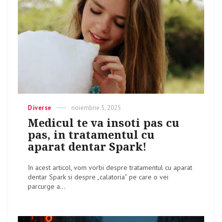
Categories
Diverse
Posted
noiembrie 5, 2025
on
Medicul te va insoti pas cu
pas, in tratamentul cu
aparat dentar Spark!
In acest articol, vom vorbi despre tratamentul cu aparat
dentar Spark si despre „calatoria” pe care o vei
parcurge a...