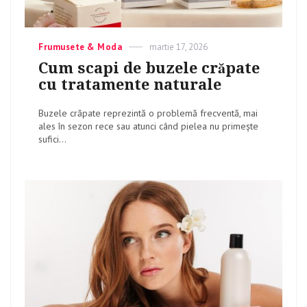
Categories
Frumusete & Moda
Posted
martie 17, 2026
on
Cum scapi de buzele crăpate
cu tratamente naturale
Buzele crăpate reprezintă o problemă frecventă, mai
ales în sezon rece sau atunci când pielea nu primește
sufici...