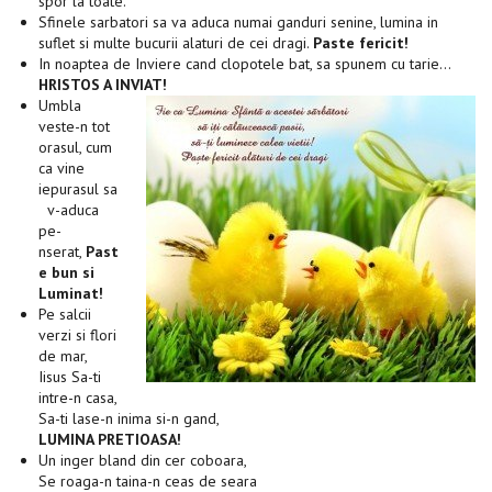
spor la toate.
Sfinele sarbatori sa va aduca numai ganduri senine, lumina in
suflet si multe bucurii alaturi de cei dragi.
Paste fericit!
In noaptea de Inviere cand clopotele bat, sa spunem cu tarie…
HRISTOS A INVIAT!
Umbla
veste-n tot
orasul, cum
ca vine
iepurasul sa
v-aduca
pe-
nserat,
Past
e bun si
Luminat!
Pe salcii
verzi si flori
de mar,
Iisus Sa-ti
intre-n casa,
Sa-ti lase-n inima si-n gand,
LUMINA PRETIOASA!
Un inger bland din cer coboara,
Se roaga-n taina-n ceas de seara