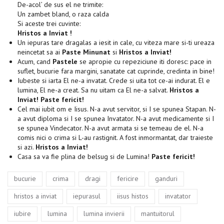
De-acol’ de sus el ne trimite:
Un zambet bland, o raza calda
Si aceste trei cuvinte:
Hristos a Inviat !
Un iepuras tare dragalas a iesit in cale, cu viteza mare si-ti ureaza
neincetat sa ai
Paste Minunat
si
Hristos a Inviat!
Acum, cand
Pastele
se apropie cu repeziciune iti doresc: pace in
suflet, bucurie fara margini, sanatate cat cuprinde, credinta in bine!
Iubeste si iarta El ne-a invatat. Crede si uita tot ce-ai indurat. El e
lumina, El ne-a creat. Sa nu uitam ca El ne-a salvat.
Hristos a
Inviat! Paste fericit!
Cel mai iubit om e Iisus. N-a avut servitor, si I se spunea Stapan. N-
a avut diploma si I se spunea Invatator. N-a avut medicamente si I
se spunea Vindecator. N-a avut armata si se temeau de el. N-a
comis nici o crima si L-au rastignit. A fost inmormantat, dar traieste
si azi.
Hristos a Inviat!
Casa sa va fie plina de belsug si de Lumina!
Paste fericit!
Tags
,
,
,
,
,
bucurie
crima
dragi
fericire
ganduri
,
,
,
,
hristos a inviat
iepurasul
iisus histos
invatator
,
,
,
,
iubire
lumina
lumina invierii
mantuitorul