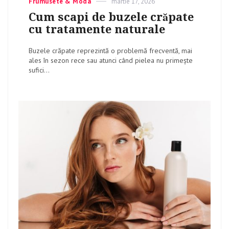
Categories
Frumusete & Moda
Posted
martie 17, 2026
on
Cum scapi de buzele crăpate
cu tratamente naturale
Buzele crăpate reprezintă o problemă frecventă, mai
ales în sezon rece sau atunci când pielea nu primește
sufici...