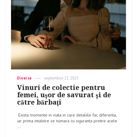
Categories
Diverse
Posted
septembrie 22, 2025
on
Vinuri de colectie pentru
femei, ușor de savurat și de
către bărbați
Exista momente in viata in care detaliile fac diferenta,
iar prima intalnire se numara cu siguranta printre acele
...