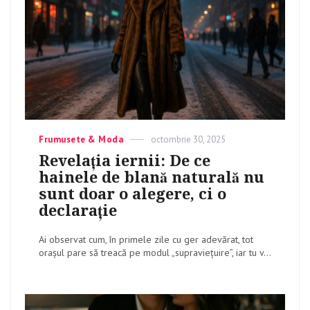
Categories
Frumusete & Moda
Posted
octombrie 30, 2025
on
Revelația iernii: De ce
hainele de blană naturală nu
sunt doar o alegere, ci o
declarație
Ai observat cum, în primele zile cu ger adevărat, tot
orașul pare să treacă pe modul „supraviețuire”, iar tu v...