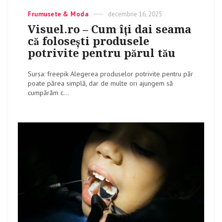
Categories
Frumusete & Moda
Posted
decembrie 16, 2025
on
Visuel.ro – Cum îți dai seama
că folosești produsele
potrivite pentru părul tău
Sursa: freepik Alegerea produselor potrivite pentru păr
poate părea simplă, dar de multe ori ajungem să
cumpărăm c...