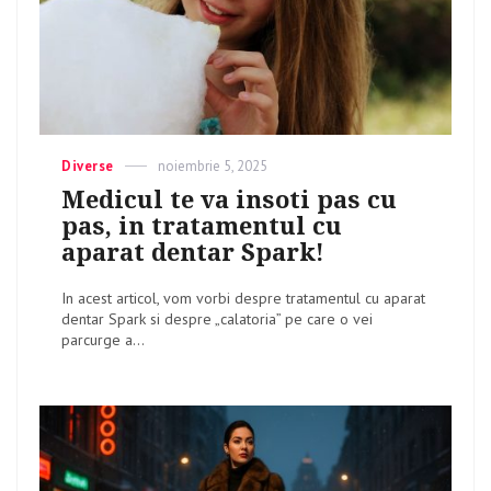
Categories
Diverse
Posted
noiembrie 5, 2025
on
Medicul te va insoti pas cu
pas, in tratamentul cu
aparat dentar Spark!
In acest articol, vom vorbi despre tratamentul cu aparat
dentar Spark si despre „calatoria” pe care o vei
parcurge a...