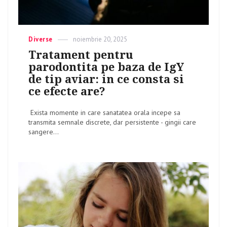
Categories
Diverse
Posted
noiembrie 20, 2025
on
Tratament pentru
parodontita pe baza de IgY
de tip aviar: in ce consta si
ce efecte are?
Exista momente in care sanatatea orala incepe sa
transmita semnale discrete, dar persistente - gingii care
sangere...