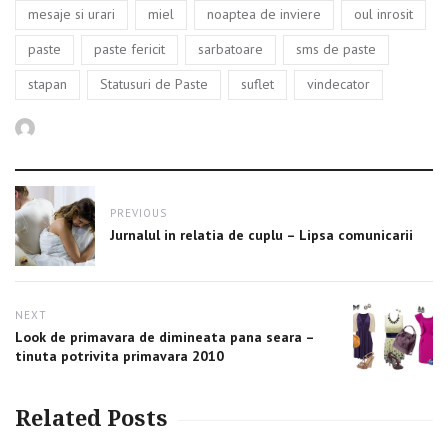
,
,
,
,
mesaje si urari
miel
noaptea de inviere
oul inrosit
,
,
,
,
paste
paste fericit
sarbatoare
sms de paste
,
,
,
stapan
Statusuri de Paste
suflet
vindecator
Author
Post
PREVIOUS
navigation
Previous
Jurnalul in relatia de cuplu – Lipsa comunicarii
post:
NEXT
Next
Look de primavara de dimineata pana seara –
post:
tinuta potrivita primavara 2010
Related Posts