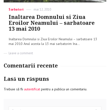
Categories
Sarbatori
Posted
mai 12, 2010
on
Inaltarea Domnului si Ziua
Eroilor Neamului – sarbatoare
13 mai 2010
Inaltarea Domnului si Ziua Eroilor Neamului – sarbatoare 13
mai 2010 Anul acesta la 13 mai sarbatorim Ina...
Leave a comment
on
Inaltarea
Domnului
Comentarii recente
si
Ziua
Eroilor
Lasă un răspuns
Neamului
–
sarbatoare
Trebuie să fii
autentificat
pentru a publica un comentariu.
13
mai
2010
Search
Sear