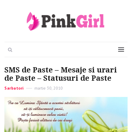
Viata e roz
PinkGirl
Search
Menu
SMS de Paste – Mesaje si urari
de Paste – Statusuri de Paste
Categories
Sarbatori
Posted
martie 30, 2010
on