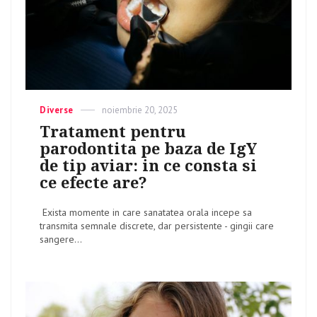
Categories
Diverse
Posted
noiembrie 20, 2025
on
Tratament pentru
parodontita pe baza de IgY
de tip aviar: in ce consta si
ce efecte are?
Exista momente in care sanatatea orala incepe sa
transmita semnale discrete, dar persistente - gingii care
sangere...