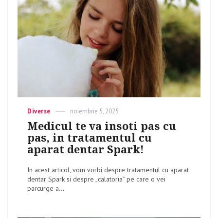
Categories
Diverse
Posted
noiembrie 5, 2025
on
Medicul te va insoti pas cu
pas, in tratamentul cu
aparat dentar Spark!
In acest articol, vom vorbi despre tratamentul cu aparat
dentar Spark si despre „calatoria” pe care o vei
parcurge a...