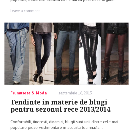
Leave a comment
on
Haina
de
blana
–
modele
si
culori
pentru
toamna/iarna
2013/2014
Categories
Frumusete & Moda
Posted
septembrie 16, 2013
on
Tendinte in materie de blugi
pentru sezonul rece 2013/2014
Confortabili, tineresti, dinamici, blugii sunt unii dintre cele mai
populare piese vestimentare in aceasta toamna/ia...