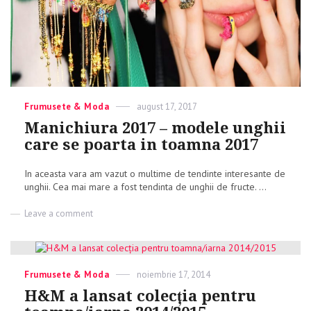
Categories
Frumusete & Moda
Posted
august 17, 2017
on
Manichiura 2017 – modele unghii
care se poarta in toamna 2017
In aceasta vara am vazut o multime de tendinte interesante de
unghii. Cea mai mare a fost tendinta de unghii de fructe. ...
Leave a comment
on
Manichiura
2017
–
modele
Categories
Frumusete & Moda
Posted
noiembrie 17, 2014
unghii
on
care
H&M a lansat colecția pentru
se