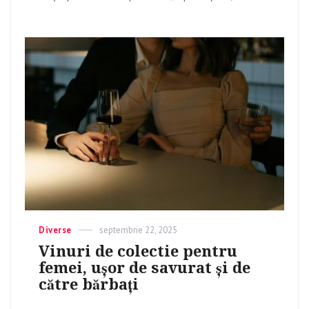
Categories
Diverse
Posted
septembrie 22, 2025
on
Vinuri de colectie pentru
femei, ușor de savurat și de
către bărbați