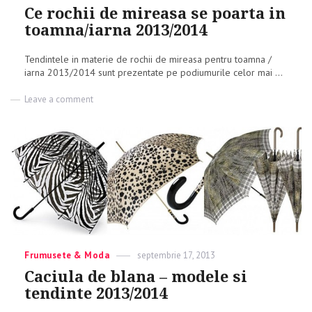
on
Ce rochii de mireasa se poarta in
toamna/iarna 2013/2014
Tendintele in materie de rochii de mireasa pentru toamna /
iarna 2013/2014 sunt prezentate pe podiumurile celor mai ...
Leave a comment
on
Ce
rochii
de
mireasa
se
poarta
in
toamna/iarna
2013/2014
Categories
Frumusete & Moda
Posted
septembrie 17, 2013
on
Caciula de blana – modele si
tendinte 2013/2014