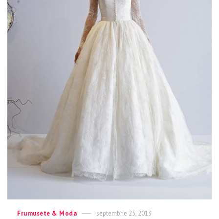
Categories
Frumusete & Moda
Posted
septembrie 25, 2013