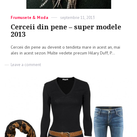
Categories
Frumusete & Moda
Posted
septembrie 11, 2013
on
Cerceii din pene – super modele
2013
Cerceii din pene au devenit o tendinta mare in acest an, mai
ales in acest sezon. Multe vedete precum Hilary Duff, P...
Leave a comment
on
Cerceii
din
pene
–
super
modele
2013