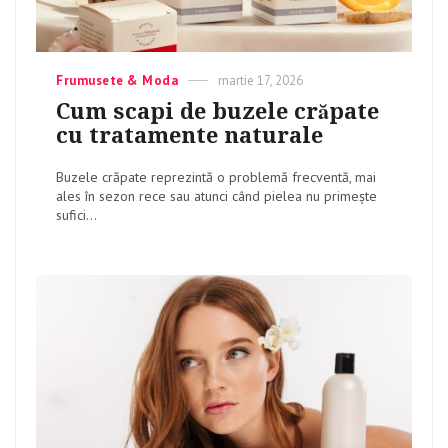
Categories
Frumusete & Moda
Posted
martie 17, 2026
on
Cum scapi de buzele crăpate
cu tratamente naturale
Buzele crăpate reprezintă o problemă frecventă, mai
ales în sezon rece sau atunci când pielea nu primește
sufici...