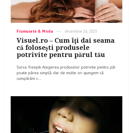
Categories
Frumusete & Moda
Posted
decembrie 16, 2025
on
Visuel.ro – Cum îți dai seama
că folosești produsele
potrivite pentru părul tău
Sursa: freepik Alegerea produselor potrivite pentru păr
poate părea simplă, dar de multe ori ajungem să
cumpărăm c...