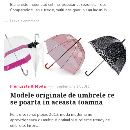
Blana este materialul cel mai popular al sezonului rece.
Comparativ cu anul trecut, multi designeri nu au inclus in ...
Leave a comment
on
Caciula
de
blana
–
modele
si
tendinte
2013/2014
Categories
Frumusete & Moda
Posted
septembrie 17, 2013
on
Modele originale de umbrele ce
se poarta in aceasta toamna
Pentru sezonul ploios 2013, moda moderna ne
aprovizioneaza cu multiple optiuni si o colectie trendy de
umbrele. Inspir...