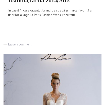
toamna/iarna 2014/2015
poarta
in
toamna
În cazul în care gigantul brand de stradă și marca favorită a
2017
tinerilor ajunge la Paris Fashion Week, rezultatu...
Leave a comment
on
H&M
a
lansat
colecția
pentru
toamna/iarna
2014/2015