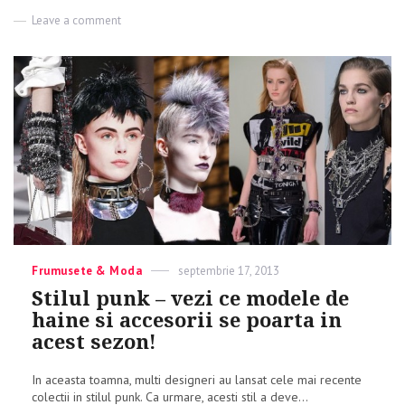
Leave a comment
on
Modele
originale
de
umbrele
ce
se
poarta
in
aceasta
toamna
Categories
Frumusete & Moda
Posted
septembrie 17, 2013
on
Stilul punk – vezi ce modele de
haine si accesorii se poarta in
acest sezon!
In aceasta toamna, multi designeri au lansat cele mai recente
colectii in stilul punk. Ca urmare, acesti stil a deve...