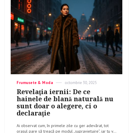
Categories
Frumusete & Moda
Posted
octombrie 30, 2025
on
Revelația iernii: De ce
hainele de blană naturală nu
sunt doar o alegere, ci o
declarație
Ai observat cum, în primele zile cu ger adevărat, tot
orașul pare să treacă pe modul „supraviețuire”, iar tu v...