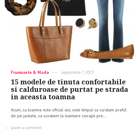
Categories
Frumusete & Moda
Posted
septembrie 7, 2013
on
15 modele de tinuta confortabile
si calduroase de purtat pe strada
in aceasta toamna
Acum, ca toamna este oficial aici, este timpul sa curatam praful
de pe jackete, sa scoatem la inaintare ciorapii pre...
Leave a comment
on
15
modele