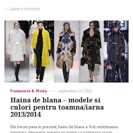
Leave a comment
on
Stilul
punk
–
vezi
ce
modele
de
haine
si
accesorii
se
poarta
in
acest
sezon!
Categories
Frumusete & Moda
Posted
septembrie 16, 2013
on
Haina de blana – modele si
culori pentru toamna/iarna
2013/2014
Din trecut pana in prezent, haina de blana a fost intotdeauna
populara, deoarece aceasta nu numai ca pastreaza organ...