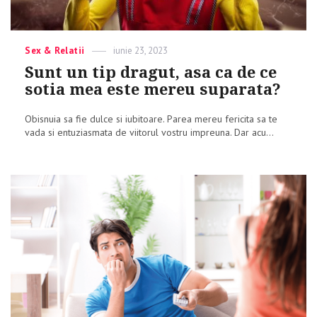
Categories
Sex & Relatii
Posted
iunie 23, 2023
on
Sunt un tip dragut, asa ca de ce
sotia mea este mereu suparata?
Obisnuia sa fie dulce si iubitoare. Parea mereu fericita sa te
vada si entuziasmata de viitorul vostru impreuna. Dar acu...