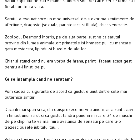
daruit copilului de catre mama si tinerei sotii de catre cel ce urma sa-i
fie alaturi toata viata.
Sarutul a evoluat spre un mod universal de-a exprima sentimente de
afectiune, dragoste (sexuala, parinteasca si filiala), chiar veneratie.
Zoologul Desmond Morris, pe de alta parte, sustine ca sarutul
provine din lumea animalelor: primatele isi hranesc puii cu mancare
gata mestecata, lipindu-si buzele de ale lor.
Chiar si atunci cand nu era vorba de hrana, parintii faceau acest gest
pentru a-i linisti pe pui.
Ce se intampla cand ne sarutam?
Vom cadea cu siguranta de acord ca gustul e unul dintre cele mai
puternice simturi.
Daca iti mai spun si ca, din doisprezece nervi cranieni, cinci sunt activi
in timpul unui sarut si ca gestul tandru pune in miscare 34 de muschi
de pe chip, nu te va mai mira avalansa de senzatii pe care ti-o
trezesc buzele iubitului tau…
Pulsul si tensiunea arteriala cresc, respiratia se accelereaza, dandu-ti