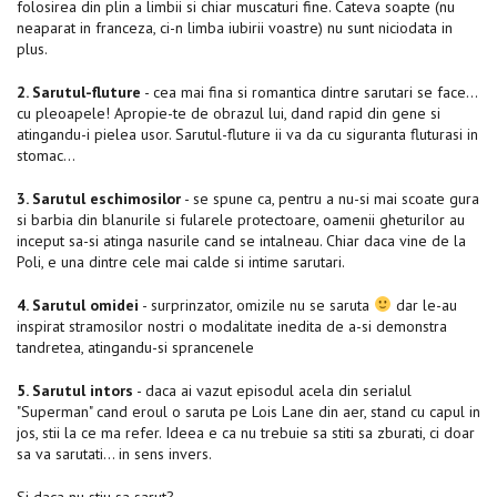
folosirea din plin a limbii si chiar muscaturi fine. Cateva soapte (nu
neaparat in franceza, ci-n limba iubirii voastre) nu sunt niciodata in
plus.
2. Sarutul-fluture
- cea mai fina si romantica dintre sarutari se face…
cu pleoapele! Apropie-te de obrazul lui, dand rapid din gene si
atingandu-i pielea usor. Sarutul-fluture ii va da cu siguranta fluturasi in
stomac…
3. Sarutul eschimosilor
- se spune ca, pentru a nu-si mai scoate gura
si barbia din blanurile si fularele protectoare, oamenii gheturilor au
inceput sa-si atinga nasurile cand se intalneau. Chiar daca vine de la
Poli, e una dintre cele mai calde si intime sarutari.
4. Sarutul omidei
- surprinzator, omizile nu se saruta
dar le-au
inspirat stramosilor nostri o modalitate inedita de a-si demonstra
tandretea, atingandu-si sprancenele
5. Sarutul intors
- daca ai vazut episodul acela din serialul
"Superman" cand eroul o saruta pe Lois Lane din aer, stand cu capul in
jos, stii la ce ma refer. Ideea e ca nu trebuie sa stiti sa zburati, ci doar
sa va sarutati… in sens invers.
Si daca nu stiu sa sarut?