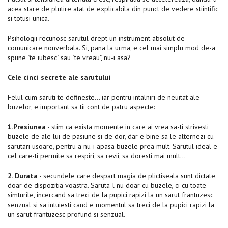
acea stare de plutire atat de explicabila din punct de vedere stiintific
si totusi unica.
Psihologii recunosc sarutul drept un instrument absolut de
comunicare nonverbala. Si, pana la urma, e cel mai simplu mod de-a
spune "te iubesc" sau "te vreau", nu-i asa?
Cele cinci secrete ale sarutului
Felul cum saruti te defineste… iar pentru intalniri de neuitat ale
buzelor, e important sa tii cont de patru aspecte:
1.Presiunea
- stim ca exista momente in care ai vrea sa-ti strivesti
buzele de ale lui de pasiune si de dor, dar e bine sa le alternezi cu
sarutari usoare, pentru a nu-i apasa buzele prea mult. Sarutul ideal e
cel care-ti permite sa respiri, sa revii, sa doresti mai mult…
2. Durata
- secundele care despart magia de plictiseala sunt dictate
doar de dispozitia voastra. Saruta-l nu doar cu buzele, ci cu toate
simturile, incercand sa treci de la pupici rapizi la un sarut frantuzesc
senzual si sa intuiesti cand e momentul sa treci de la pupici rapizi la
un sarut frantuzesc profund si senzual.