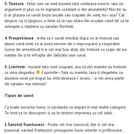
3. Textura
- felul cum se simt buzele tale conteaza enorm. Iata un
argument in plus sa le ingrijesti constant si din abundenta! Nici tie nu
ti-ar placea sa saruti buze uscate sau crapate de vant, nu-i asa? Cat
despre ruj si lipgloss, e bine sa le lasi afara din ecuatie cand stii ca te
asteapta o intalnire cu sarutari fierbinti.
4. Prospetimea
- evita sa-l saruti imediat dupa ce ai mancat sau
atunci cand simti ca ai avea nevoie de o improspare a respiratiei.
Guma de amestecat ti-e cel mai bun aliat, dar trebuie sa scapi de ea
inainte de-a te infrupta din deliciile unui sarut.
5. Limitele
- buzele tale sunt ocupate, asa ca nici mainile nu trebuie
sa stea degeaba
Cuprinde-i fata cu mainile, lasa-ti degetele sa
alunece incet pe trupul lui, imbratiseaza-l strans… si vei avea parte
de sarutari mai intense!
Tipuri de sarut
Ca toate lucrurile bune, si sarutarile se impart in mai multe categorii.
Te invit sa le descoperi si sa le testezi impreuna cu cel iubit…
1.Sarutul frantuzesc
- Poate cel mai cunoscut, dar si cel mai
pasional, sarutul frantuzesc presupune buze umede si pofticioase,