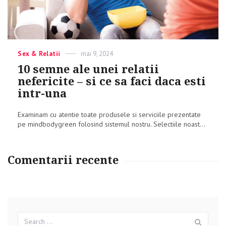
Categories
Sex & Relatii
Posted
mai 9, 2024
on
10 semne ale unei relatii
nefericite – si ce sa faci daca esti
intr-una
Examinam cu atentie toate produsele si serviciile prezentate
pe mindbodygreen folosind sistemul nostru. Selectiile noast...
Comentarii recente
Search
Sear
for: