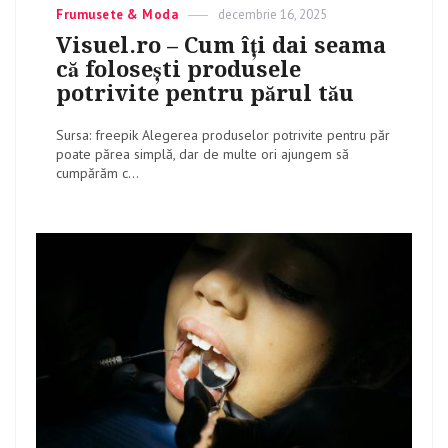
Categories
Frumusete & Moda
Posted
decembrie 16, 2025
on
Visuel.ro – Cum îți dai seama
că folosești produsele
potrivite pentru părul tău
Sursa: freepik Alegerea produselor potrivite pentru păr
poate părea simplă, dar de multe ori ajungem să
cumpărăm c...