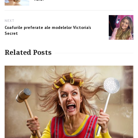
NEXT
Next
Coafurile preferate ale modelelor Victoria’s
post:
Secret
Related Posts