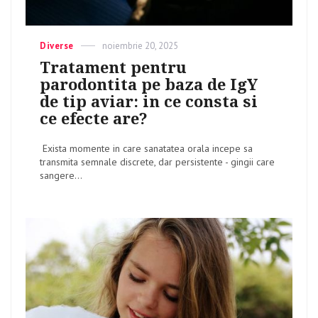
Categories
Diverse
Posted
noiembrie 20, 2025
on
Tratament pentru
parodontita pe baza de IgY
de tip aviar: in ce consta si
ce efecte are?
Exista momente in care sanatatea orala incepe sa
transmita semnale discrete, dar persistente - gingii care
sangere...