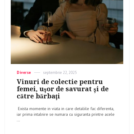
Categories
Diverse
Posted
septembrie 22, 2025
on
Vinuri de colectie pentru
femei, ușor de savurat și de
către bărbați
Exista momente in viata in care detaliile fac diferenta,
iar prima intalnire se numara cu siguranta printre acele
...