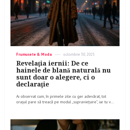
Categories
Frumusete & Moda
Posted
octombrie 30, 2025
on
Revelația iernii: De ce
hainele de blană naturală nu
sunt doar o alegere, ci o
declarație
Ai observat cum, în primele zile cu ger adevărat, tot
orașul pare să treacă pe modul „supraviețuire”, iar tu v...