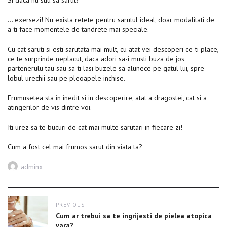
… exersezi! Nu exista retete pentru sarutul ideal, doar modalitati de
a-ti face momentele de tandrete mai speciale.
Cu cat saruti si esti sarutata mai mult, cu atat vei descoperi ce-ti place,
ce te surprinde neplacut, daca adori sa-i musti buza de jos
partenerulu tau sau sa-ti lasi buzele sa alunece pe gatul lui, spre
lobul urechii sau pe pleoapele inchise.
Frumusetea sta in inedit si in descoperire, atat a dragostei, cat si a
atingerilor de vis dintre voi.
Iti urez sa te bucuri de cat mai multe sarutari in fiecare zi!
Cum a fost cel mai frumos sarut din viata ta?
Author
adminx
Post
PREVIOUS
navigation
Previous
Cum ar trebui sa te ingrijesti de pielea atopica
post:
vara?