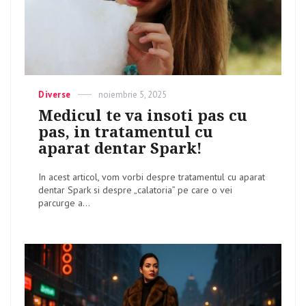
Categories
Diverse
Posted
noiembrie 5, 2025
on
Medicul te va insoti pas cu
pas, in tratamentul cu
aparat dentar Spark!
In acest articol, vom vorbi despre tratamentul cu aparat
dentar Spark si despre „calatoria” pe care o vei
parcurge a...